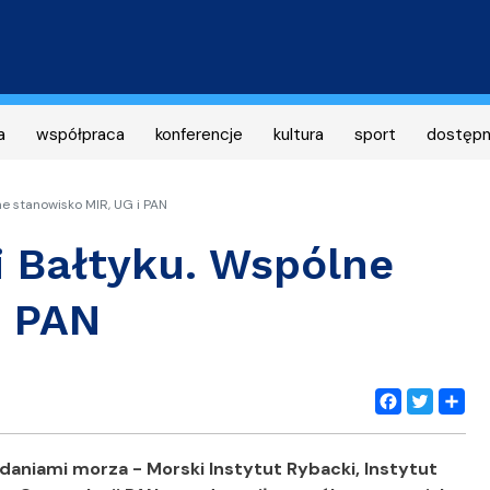
Przejdź
do
treści
a
współpraca
konferencje
kultura
sport
dostęp
ne stanowisko MIR, UG i PAN
i Bałtyku. Wspólne
i PAN
Facebook
Twitter
Share
daniami morza - Morski Instytut Rybacki, Instytut