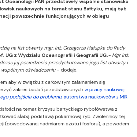
ut Oceanologii PAN przedstawiły wspólne stanowisko
dowisk naukowych na temat stanu Bałtyku, mają być
macji powszechnie funkcjonujących w obiegu
zią na list otwarty mgr. inż. Grzegorza Hałupka do Rady
f. UG z Wydziału Oceanografii i Geografii UG.
- Mgr inż.
czas jej posiedzenia przedyskutowano jego list otwarty i
we wspólnym oświadczeniu
– dodaje.
iem aby w związku z całkowitym załamaniem się
zerzyć zakres badań przedstawionych
w pracy naukowej
znego podejścia do problemu
, autorstwa naukowców z MIR.
isłości na temat kryzysu bałtyckiego rybołówstwa z
utkować słabą podstawą pokarmową ryb. Zwolennicy tej
izacji (powodowanej nadmiarem azotu i fosforu), a powodem