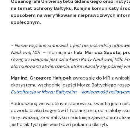
Oceanografii Uniwersytetu Gdańskiego oraz Instyt
na temat ochrony Bałtyku. Kolejne komunikaty śro
sposobem na weryfikowanie
nieprawdziwych infor
społecznym.
- Nasze wspólne stanowisko, jest bezpośrednią odpowied
Naukowej MIR –
informuje
dr hab. Mariusz Sapota, pro
Grzegorz Hałupek jest członkiem Rady Naukowej MIR. Pod
sformułowano stwierdzenia, które ukazały się później 
Mgr inż. Grzegorz Hałupek
zwraca się do MIR z wniosk
ekosystemu wschodniej części Morza Bałtyckiego rozs
Eutrofizacja w Morzu Bałtyckim – konieczność holistyc
Podnoszoną we wspólnym stanowisku kwestią jest nieśc
powodu braku biogenów i fitoplanktonu, co miałoby sk
tezy uważają, że w Bałtyku nie istnieje zjawisko eutrof
jest brak tych pierwiastków i pokarmu dla ryb.