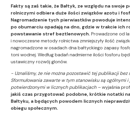
Fakty są zaś takie, że Bałtyk, ze względu na swoje
rolniczymi odbiera duże ilości związków azotu i fo
Nagromadzenie tych pierwiastków powoduje intens
po obumarciu opadają na dno, gdzie w trakcie ich 
powstawanie stref beztlenowych.
Prowadzone od lat
i nowoczesne metody rolnictwa zmniejszyły ilość związkó
nagromadzone w osadach dna bałtyckiego zapasy fosf
toni wodnej. Według badań nadmierne ilości fosforu będ
ustawiczny rozwój glonów.
- Uznaliśmy, że nie można pozostawić tej publikacji be
Sformułowania zawarte w tym stanowisku są ogólnymi i
potwierdzonymi w licznych publikacjach –
wyjaśnia pro
jakiś czas przygotować podobne, krótkie notatki 
Bałtyku, a będących powodem licznych nieprawdzi
obiegu społecznym.