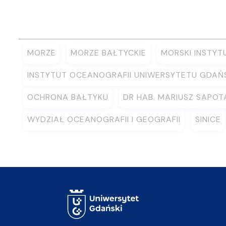
MORZE
MORZE BAŁTYCKIE
MORSKI INSTYT
INSTYTUT OCEANOGRAFII UNIWERSYTETU GDAŃ
OCHRONA BAŁTYKU
DR HAB. MARIUSZ SAPOT
WYDZIAŁ OCEANOGRAFII I GEOGRAFII
SINICE