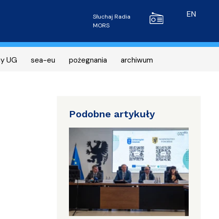
Radio MORS
EN
Słuchaj Radia
MORS
ny UG
sea-eu
pożegnania
archiwum
Podobne artykuły