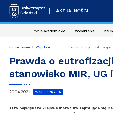
AKTUALNOŚCI
życie akademickie
wydarzenia
nauk
Strona główna
Współpraca
Prawda o eutrofizacji Bałtyku. Wspól
Prawda o eutrofizacj
stanowisko MIR, UG 
20.04.2021
WSPÓŁPRACA
Trzy największe krajowe instytuty zajmujące się ba