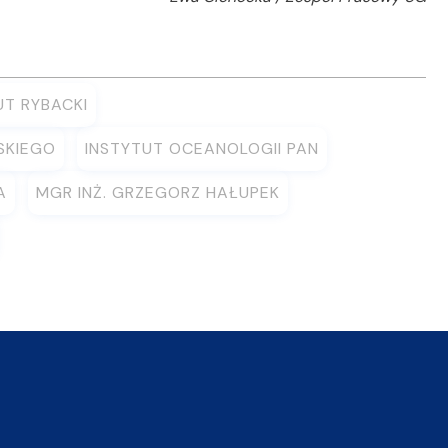
UT RYBACKI
SKIEGO
INSTYTUT OCEANOLOGII PAN
A
MGR INŻ. GRZEGORZ HAŁUPEK