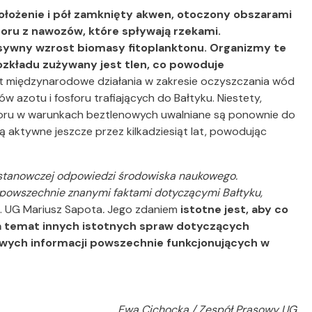
 położenie i pół zamknięty akwen, otoczony obszarami
sforu z nawozów, które spływają rzekami.
ywny wzrost biomasy fitoplanktonu. Organizmy te
rozkładu zużywany jest tlen, co powoduje
 międzynarodowe działania w zakresie oczyszczania wód
w azotu i fosforu trafiających do Bałtyku. Niestety,
oru w warunkach beztlenowych uwalniane są ponownie do
ą aktywne jeszcze przez kilkadziesiąt lat, powodując
z stanowczej odpowiedzi środowiska naukowego.
 powszechnie znanymi faktami dotyczącymi Bałtyku,
f. UG Mariusz Sapota
.
Jego zdaniem
istotne jest, aby co
na temat innych istotnych spraw dotyczących
wych informacji powszechnie funkcjonujących w
Ewa Cichocka / Zespół Prasowy UG