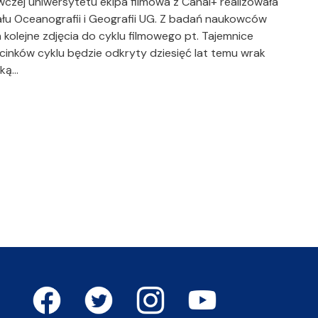
czej uniwersytetu ekipa filmowa z Canal+ realizowała
iału Oceanografii i Geografii UG. Z badań naukowców
 kolejne zdjęcia do cyklu filmowego pt. Tajemnice
inków cyklu będzie odkryty dziesięć lat temu wrak
tką…