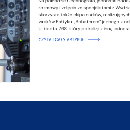
Na pokładzie Oceanografa, jednostki badaw
rozmowy i zdjęcia ze specjalistami z Wydz
skorzysta także ekipa nurków, realizujących
wraków Bałtyku. „Bohaterem” jednego z odc
U-boota 768, który po kolizji z inną jednos
CZYTAJ CAŁY ARTYKUŁ