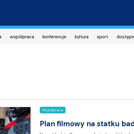
Przejdź
do
treści
a
współpraca
konferencje
kultura
sport
dostęp
Współpraca
Plan filmowy na statku b