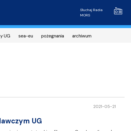
Radio MOR
Słuchaj Radia
MORS
ny UG
sea-eu
pożegnania
archiwum
2021-05-21
adawczym UG