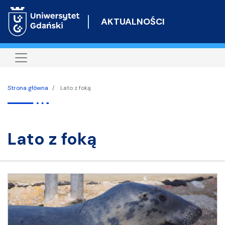
Przejdź
do
AKTUALNOŚCI
treści
Strona główna
Lato z foką
lato z foką