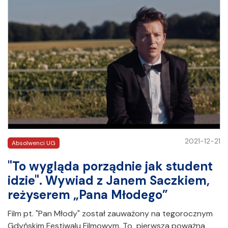
2021-12-21
Absolwenci UG
"To wygląda porządnie jak student
idzie". Wywiad z Janem Saczkiem,
reżyserem „Pana Młodego”
Film pt. "Pan Młody" został zauważony na tegorocznym
Gdyńskim Festiwalu Filmowym. To pierwsza poważna