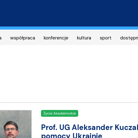
Przejdź
do
treści
a
współpraca
konferencje
kultura
sport
dostęp
Życie Akademickie
Prof. UG Aleksander Kucza
pomocy Ukrainie