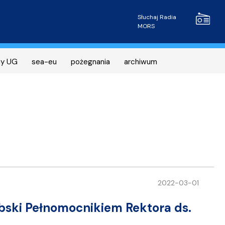
Radio MOR
Słuchaj Radia
MORS
ny UG
sea-eu
pożegnania
archiwum
2022-03-01
bski Pełnomocnikiem Rektora ds.