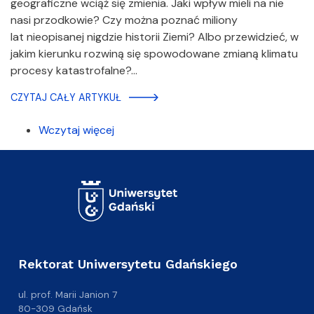
geograficzne wciąż się zmienia. Jaki wpływ mieli na nie
nasi przodkowie? Czy można poznać miliony
lat nieopisanej nigdzie historii Ziemi? Albo przewidzieć, w
jakim kierunku rozwiną się spowodowane zmianą klimatu
procesy katastrofalne?…
CZYTAJ CAŁY ARTYKUŁ
Wczytaj więcej
Rektorat Uniwersytetu Gdańskiego
ul. prof. Marii Janion 7
80-309 Gdańsk