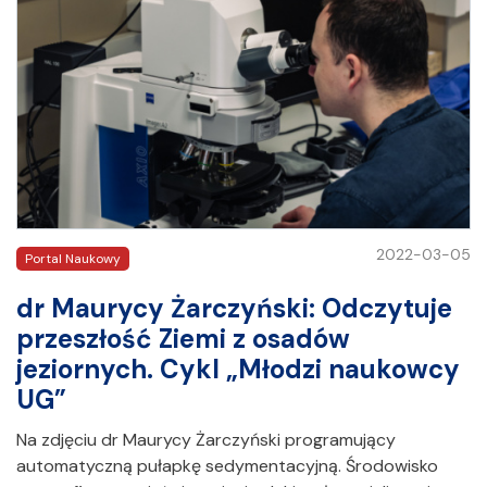
2022-03-05
Portal Naukowy
dr Maurycy Żarczyński: Odczytuje
przeszłość Ziemi z osadów
jeziornych. Cykl „Młodzi naukowcy
UG”
Na zdjęciu dr Maurycy Żarczyński programujący
automatyczną pułapkę sedymentacyjną. Środowisko