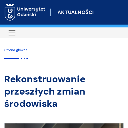
Przejdź
do
AKTUALNOŚCI
treści
Strona główna
rekonstruowanie
przeszłych zmian
środowiska