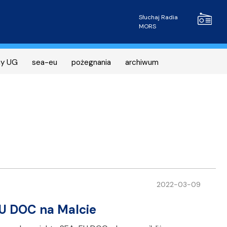
Radio MOR
Słuchaj Radia
MORS
ny UG
sea-eu
pożegnania
archiwum
2022-03-09
U DOC na Malcie