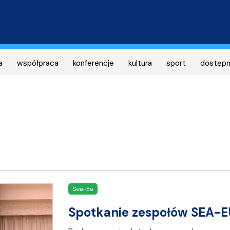
Przejdź
do
treści
a
współpraca
konferencje
kultura
sport
dostęp
Sea-Eu
Spotkanie zespołów SEA-E