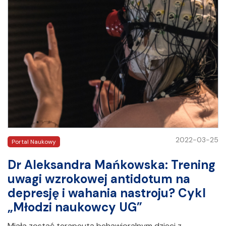
2022-03-25
Portal Naukowy
Dr Aleksandra Mańkowska: Trening
uwagi wzrokowej antidotum na
depresję i wahania nastroju? Cykl
„Młodzi naukowcy UG”
Miała zostać terapeutą behawioralnym dzieci z