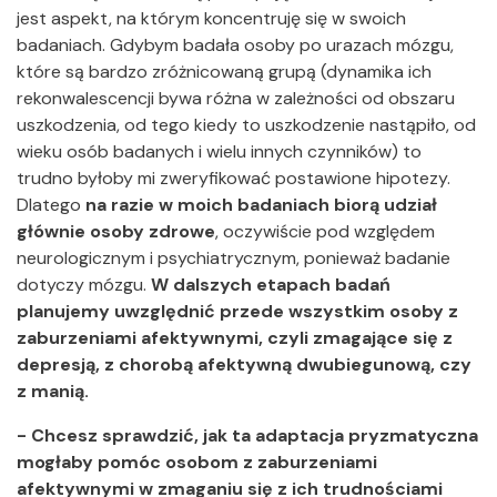
jest aspekt, na którym koncentruję się w swoich
badaniach. Gdybym badała osoby po urazach mózgu,
które są bardzo zróżnicowaną grupą (dynamika ich
rekonwalescencji bywa różna w zależności od obszaru
uszkodzenia, od tego kiedy to uszkodzenie nastąpiło, od
wieku osób badanych i wielu innych czynników) to
trudno byłoby mi zweryfikować postawione hipotezy.
Dlatego
na razie w moich badaniach biorą udział
głównie osoby zdrowe
, oczywiście pod względem
neurologicznym i psychiatrycznym, ponieważ badanie
dotyczy mózgu.
W dalszych etapach badań
planujemy uwzględnić przede wszystkim osoby z
zaburzeniami afektywnymi, czyli zmagające się z
depresją, z chorobą afektywną dwubiegunową, czy
z manią.
- Chcesz sprawdzić, jak ta adaptacja pryzmatyczna
mogłaby pomóc osobom z zaburzeniami
afektywnymi w zmaganiu się z ich trudnościami