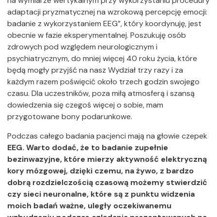
na wymiarze wertykalnym przy wykorzystaniu procedury
adaptacji pryzmatycznej na wzrokową percepcję emocji:
badanie z wykorzystaniem EEG”, który koordynuję, jest
obecnie w fazie eksperymentalnej. Poszukuję osób
zdrowych pod względem neurologicznym i
psychiatrycznym, do mniej więcej 40 roku życia, które
będą mogły przyjść na nasz Wydział trzy razy i za
każdym razem poświęcić około trzech godzin swojego
czasu. Dla uczestników, poza miłą atmosferą i szansą
dowiedzenia się czegoś więcej o sobie, mam
przygotowane bony podarunkowe.
Podczas całego badania pacjenci mają na głowie czepek
EEG. Warto dodać, że to badanie zupełnie
bezinwazyjne, które mierzy aktywność elektryczną
kory mózgowej, dzięki czemu, na żywo, z bardzo
dobrą rozdzielczością czasową możemy stwierdzić
czy sieci neuronalne, które są z punktu widzenia
moich badań ważne, uległy oczekiwanemu