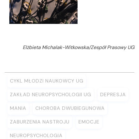
Elżbieta Michalak-Witkowska/Zespół Prasowy UG
CYKL MŁODZI NAUKOWCY UG
ZAKŁAD NEUROPSYCHOLOGII UG
DEPRESJA
MANIA
CHOROBA DWUBIEGUNOWA
ZABURZENIA NASTROJU
EMOCJE
NEUROPSYCHOLOGIA