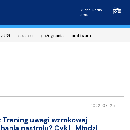
Radio MOR
Słuchaj Radia
MORS
ny UG
sea-eu
pożegnania
archiwum
2022-03-25
 Trening uwagi wzrokowej
hania nastroju? Cykl „Młodzi