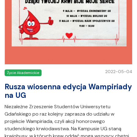
2022-05-04
Życie Akademickie
Rusza wiosenna edycja Wampiriady
na UG
Niezależne Zrzeszenie Studentów Uniwersytetu
Gdańskiego po raz kolejny zaprasza do udziału w
projekcie Wampiriada, czyli akcji honorowego
studenckiego krwiodawstwa. Na Kampusie UG staną
krwiobusy, w których krew oddać mogą wszyscy chętni