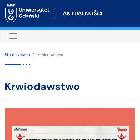
Przejdź
do
AKTUALNOŚCI
treści
Strona główna
Krwiodawstwo
krwiodawstwo