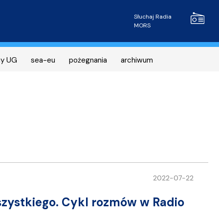
Radio MOR
Słuchaj Radia
MORS
ny UG
sea-eu
pożegnania
archiwum
2022-07-22
zystkiego. Cykl rozmów w Radio