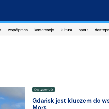
Przejdź
do
treści
a
współpraca
konferencje
kultura
sport
dostęp
Dostępny UG
Gdańsk jest kluczem do ws
Mors