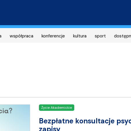
Przejdź
do
treści
a
współpraca
konferencje
kultura
sport
dostęp
Życie Akademickie
Bezpłatne konsultacje psy
zapisy