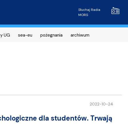
Radio MOR
Słuchaj Radia
MORS
ny UG
sea-eu
pożegnania
archiwum
2022-10-24
chologiczne dla studentów. Trwają