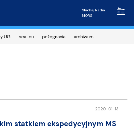
Radio MOR
Słuchaj Radia
MORS
ny UG
sea-eu
pożegnania
archiwum
2020-01-13
skim statkiem ekspedycyjnym MS