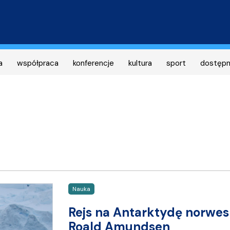
Przejdź
do
treści
a
współpraca
konferencje
kultura
sport
dostęp
Nauka
Rejs na Antarktydę norwe
Roald Amundsen