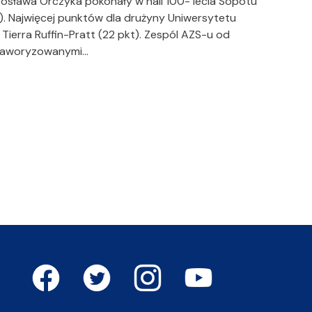
rosława Orczyka pokonały w hali 100- lecia Sopotu
2:19). Najwięcej punktów dla drużyny Uniwersytetu
 Tierra Ruffin-Pratt (22 pkt). Zespól AZS-u od
z faworyzowanymi…