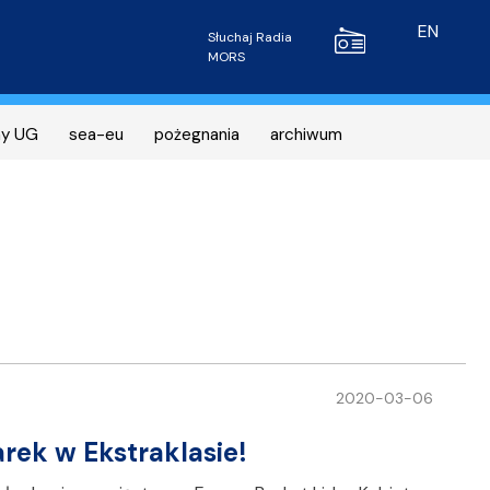
Radio MORS
EN
Słuchaj Radia
MORS
ny UG
sea-eu
pożegnania
archiwum
2020-03-06
rek w Ekstraklasie!