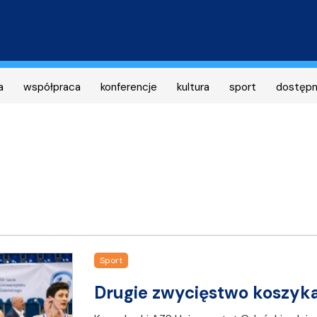
Przejdź
do
treści
a
współpraca
konferencje
kultura
sport
dostęp
Sport
Drugie zwycięstwo koszyka