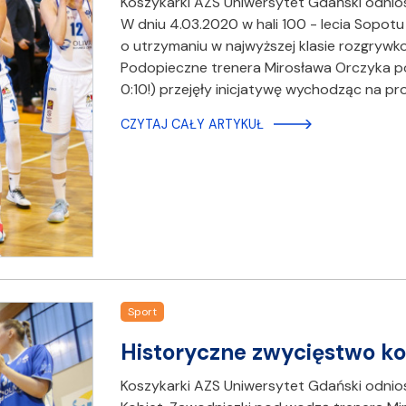
Koszykarki AZS Uniwersytet Gdański odnios
W dniu 4.03.2020 w hali 100 - lecia Sopo
o utrzymaniu w najwyższej klasie rozgrywkow
Podopieczne trenera Mirosława Orczyka po 
0:10!) przejęły inicjatywę wychodząc na p
CZYTAJ CAŁY ARTYKUŁ
Sport
Historyczne zwycięstwo ko
Koszykarki AZS Uniwersytet Gdański odnio