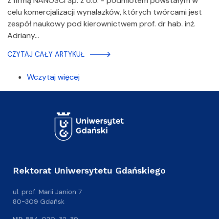
z firmą NANOSCI Sp. z o.o. - podmiotem powstałym w
celu komercjalizacji wynalazków, których twórcami jest
zespół naukowy pod kierownictwem prof. dr hab. inż.
Adriany…
CZYTAJ CAŁY ARTYKUŁ
Wczytaj więcej
Rektorat Uniwersytetu Gdańskiego
ul. prof. Marii Janion 7
80-309 Gdańsk