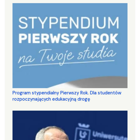
Program stypendialny Pierwszy Rok. Dla studentów
rozpoczynających edukacyjną drogę