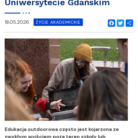
Uniwersytecie Gdańskim
18.05.2026
ŻYCIE AKADEMICKIE
Facebook
Twitter
Shar
Edukacja outdoorowa często jest kojarzona ze
zwykłym wyjściem poza teren szkoły lub