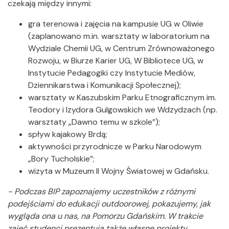
czekają między innymi:
gra terenowa i zajęcia na kampusie UG w Oliwie
(zaplanowano m.in. warsztaty w laboratorium na
Wydziale Chemii UG, w Centrum Zrównoważonego
Rozwoju, w Biurze Karier UG, W Bibliotece UG, w
Instytucie Pedagogiki czy Instytucie Mediów,
Dziennikarstwa i Komunikacji Społecznej);
warsztaty w Kaszubskim Parku Etnograficznym im.
Teodory i Izydora Gulgowskich we Wdzydzach (np.
warsztaty „Dawno temu w szkole”);
spływ kajakowy Brdą;
aktywności przyrodnicze w Parku Narodowym
„Bory Tucholskie”;
wizyta w Muzeum II Wojny Światowej w Gdańsku.
- Podczas BIP zapoznajemy uczestników z różnymi
podejściami do edukacji outdoorowej, pokazujemy, jak
wygląda ona u nas, na Pomorzu Gdańskim. W trakcie
zajęć studenci prezentują także własne projekty,