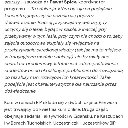
szerszy
- zauważa
dr Paweł Śpica
, koordynator
programu.
- To edukacja, która bazuje na podejściu
koncentrującym się na uczeniu się poprzez
doświadczanie. Inaczej przyswajamy wiedzę, gdy
uczymy się o lesie, będąc w szkole, a inaczej, gdy
przebywamy w tym lesie, przy czym nie chodzi o to, żeby
zajęcia outdoorowe skupiały się wyłącznie na
przekazywaniu określonej wiedzy (tak jak ma to miejsce
w tradycyjnym modelu edukacji), ale by miały one
charakter problemowy. Istotne jest zatem postawienie
studentów przed określonym problemem do rozwiązania,
co też służy m.in. rozwojowi ich kreatywności. Takie
podejście jest charakterystyczne dla nauczania przez
doświadczanie.
Kurs w ramach BIP składa się z dwóch części. Pierwszą
jest trwający od kwietnia kurs online. Druga część
obejmuje zadania i aktywności w Gdańsku, na Kaszubach
i w Borach Tucholskich. Uczestniczki i uczestników BIP