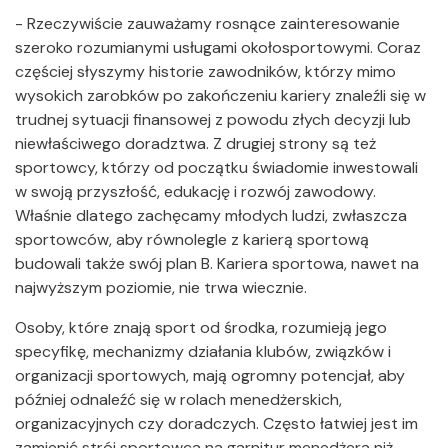
- Rzeczywiście zauważamy rosnące zainteresowanie
szeroko rozumianymi usługami okołosportowymi. Coraz
częściej słyszymy historie zawodników, którzy mimo
wysokich zarobków po zakończeniu kariery znaleźli się w
trudnej sytuacji finansowej z powodu złych decyzji lub
niewłaściwego doradztwa. Z drugiej strony są też
sportowcy, którzy od początku świadomie inwestowali
w swoją przyszłość, edukację i rozwój zawodowy.
Właśnie dlatego zachęcamy młodych ludzi, zwłaszcza
sportowców, aby równolegle z karierą sportową
budowali także swój plan B. Kariera sportowa, nawet na
najwyższym poziomie, nie trwa wiecznie.
Osoby, które znają sport od środka, rozumieją jego
specyfikę, mechanizmy działania klubów, związków i
organizacji sportowych, mają ogromny potencjał, aby
później odnaleźć się w rolach menedżerskich,
organizacyjnych czy doradczych. Często łatwiej jest im
zamienić strój sportowca na garnitur menedżera niż