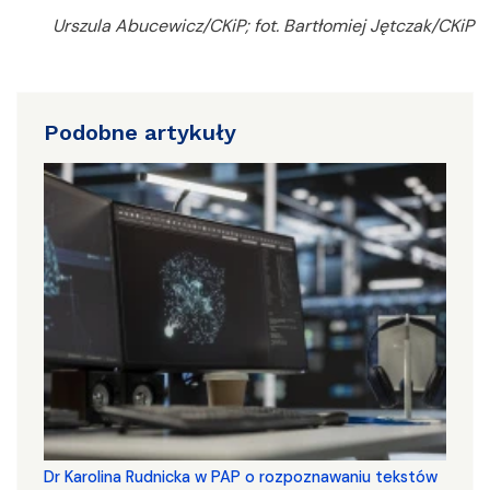
Urszula Abucewicz/CKiP; fot. Bartłomiej Jętczak/CKiP
Podobne artykuły
Dr Karolina Rudnicka w PAP o rozpoznawaniu tekstów