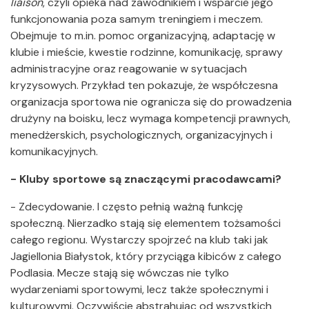
liaison
, czyli opieka nad zawodnikiem i wsparcie jego
funkcjonowania poza samym treningiem i meczem.
Obejmuje to m.in. pomoc organizacyjną, adaptację w
klubie i mieście, kwestie rodzinne, komunikację, sprawy
administracyjne oraz reagowanie w sytuacjach
kryzysowych. Przykład ten pokazuje, że współczesna
organizacja sportowa nie ogranicza się do prowadzenia
drużyny na boisku, lecz wymaga kompetencji prawnych,
menedżerskich, psychologicznych, organizacyjnych i
komunikacyjnych.
- Kluby sportowe są znaczącymi pracodawcami?
- Zdecydowanie. I często pełnią ważną funkcję
społeczną. Nierzadko stają się elementem tożsamości
całego regionu. Wystarczy spojrzeć na klub taki jak
Jagiellonia Białystok, który przyciąga kibiców z całego
Podlasia. Mecze stają się wówczas nie tylko
wydarzeniami sportowymi, lecz także społecznymi i
kulturowymi. Oczywiście abstrahując od wszystkich