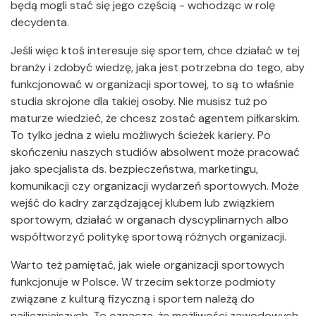
będą mogli stać się jego częścią - wchodząc w rolę
decydenta.
Jeśli więc ktoś interesuje się sportem, chce działać w tej
branży i zdobyć wiedzę, jaka jest potrzebna do tego, aby
funkcjonować w organizacji sportowej, to są to właśnie
studia skrojone dla takiej osoby. Nie musisz tuż po
maturze wiedzieć, że chcesz zostać agentem piłkarskim.
To tylko jedna z wielu możliwych ścieżek kariery. Po
skończeniu naszych studiów absolwent może pracować
jako specjalista ds. bezpieczeństwa, marketingu,
komunikacji czy organizacji wydarzeń sportowych. Może
wejść do kadry zarządzającej klubem lub związkiem
sportowym, działać w organach dyscyplinarnych albo
współtworzyć politykę sportową różnych organizacji.
Warto też pamiętać, jak wiele organizacji sportowych
funkcjonuje w Polsce. W trzecim sektorze podmioty
związane z kulturą fizyczną i sportem należą do
najliczniejszych. To oznacza, że możliwości zawodowych