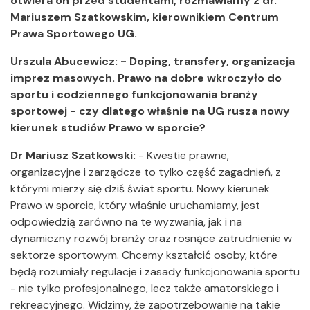
otwiera on przed studentami, rozmawiamy z dr.
Mariuszem Szatkowskim, kierownikiem Centrum
Prawa Sportowego UG.
Urszula Abucewicz: -
Doping, transfery, organizacja
imprez masowych. Prawo na dobre wkroczyło do
sportu i codziennego funkcjonowania branży
sportowej - czy dlatego właśnie na UG rusza nowy
kierunek studiów Prawo w sporcie?
Dr Mariusz Szatkowski:
-
Kwestie prawne,
organizacyjne i zarządcze to tylko część zagadnień, z
którymi mierzy się dziś świat sportu. Nowy kierunek
Prawo w sporcie, który właśnie uruchamiamy, jest
odpowiedzią zarówno na te wyzwania, jak i na
dynamiczny rozwój branży oraz rosnące zatrudnienie w
sektorze sportowym. Chcemy kształcić osoby, które
będą rozumiały regulacje i zasady funkcjonowania sportu
- nie tylko profesjonalnego, lecz także amatorskiego i
rekreacyjnego. Widzimy, że zapotrzebowanie na takie