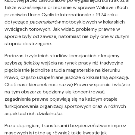
klubowej przez zawodników po wygaśnięciu kontraktu, a
także wcześniejsze orzeczenie w sprawie Walrave i Koch
przeciwko Union Cycliste Internationale z 1974 roku
dotyczące
pacemakerów
motocyklowych w kolarskich
wyścigach torowych. Jak widać, problemy prawne w
sporcie były od zawsze, natomiast nie były one w dużym
stopniu dostrzegane.
Podczas trzyletnich studiów licencjackich oferujemy
szybszą ścieżkę wejścia na rynek pracy niż tradycyjne
pięcioletnie jednolite studia magisterskie na kierunku
Prawo, często uzupełniane jeszcze o kilkuletnią aplikację.
Choć nasz kierunek nosi nazwę Prawo w sporcie i właśnie
na tym obszarze będziemy się koncentrować,
zagadnienia prawne pojawiają się na każdym etapie
funkcjonowania organizacji sportowych oraz w różnych
aspektach ich działalności.
Poza dopingiem, transferami i bezpieczeństwem imprez
masowych istotne są również takie kwestie jak