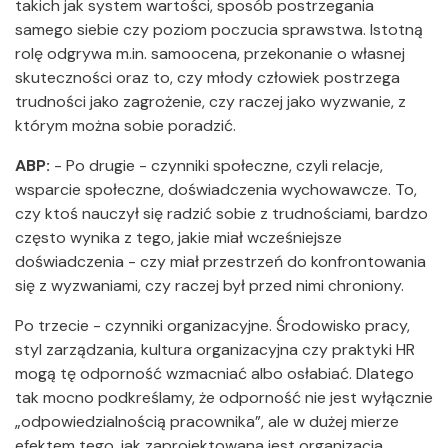
takich jak system wartości, sposób postrzegania
samego siebie czy poziom poczucia sprawstwa. Istotną
rolę odgrywa m.in. samoocena, przekonanie o własnej
skuteczności oraz to, czy młody człowiek postrzega
trudności jako zagrożenie, czy raczej jako wyzwanie, z
którym można sobie poradzić.
ABP:
- Po drugie - czynniki społeczne, czyli relacje,
wsparcie społeczne, doświadczenia wychowawcze. To,
czy ktoś nauczył się radzić sobie z trudnościami, bardzo
często wynika z tego, jakie miał wcześniejsze
doświadczenia - czy miał przestrzeń do konfrontowania
się z wyzwaniami, czy raczej był przed nimi chroniony.
Po trzecie - czynniki organizacyjne. Środowisko pracy,
styl zarządzania, kultura organizacyjna czy praktyki HR
mogą tę odporność wzmacniać albo osłabiać. Dlatego
tak mocno podkreślamy, że odporność nie jest wyłącznie
„odpowiedzialnością pracownika”, ale w dużej mierze
efektem tego, jak zaprojektowana jest organizacja.