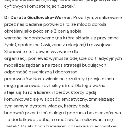
cyfrowych kompetencjach „zetek”.
Dr Dorota Godlewska-Werner:
Poza tym, zrealizowane
przez nas badanie potwierdziło, że młodzi dorośli
określani jako pokolenie Z cenią sobie
wartości hedonistyczne (na które składa się przyjemne
życie), społeczne (związane z relacjami) i rozwojowe.
Stanowi to też pewne wyzwanie dla
organizacji, ponieważ wymusza odejście od tradycyjnych
modeli zarządzania na rzecz strategii budujących
odporność psychiczną i dobrostan
pracowników. Nastawienie na rezultaty i presja czasu
mogą generować zbyt silny stres. Dlatego ważna
staje się tu rola liderek i liderów, którzy będą
komunikować się w sposób empatyczny, zmniejszając
tym samym dystans władzy, którzy będą
budować przestrzeń dialogu i poczucia bezpieczeństwa
- a dodatkowo zadbają o możliwość realizowania się
„zetek”. Dzięki tym strategiom pozyskają pracowników