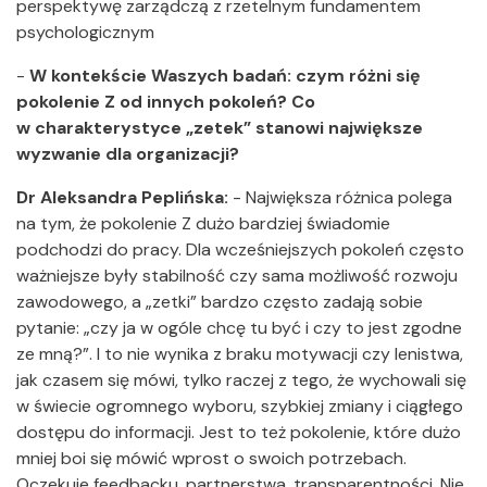
perspektywę zarządczą z rzetelnym fundamentem
psychologicznym
-
W kontekście Waszych badań: czym różni się
pokolenie Z od innych pokoleń? Co
w charakterystyce „zetek” stanowi największe
wyzwanie dla organizacji?
Dr Aleksandra Peplińska:
-
Największa różnica polega
na tym, że pokolenie Z dużo bardziej świadomie
podchodzi do pracy. Dla wcześniejszych pokoleń często
ważniejsze były stabilność czy sama możliwość rozwoju
zawodowego, a „zetki” bardzo często zadają sobie
pytanie: „czy ja w ogóle chcę tu być i czy to jest zgodne
ze mną?”. I to nie wynika z braku motywacji czy lenistwa,
jak czasem się mówi, tylko raczej z tego, że wychowali się
w świecie ogromnego wyboru, szybkiej zmiany i ciągłego
dostępu do informacji. Jest to też pokolenie, które dużo
mniej boi się mówić wprost o swoich potrzebach.
Oczekuje feedbacku, partnerstwa, transparentności. Nie