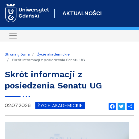
Przejdź
do
AKTUALNOŚCI
treści
Strona główna
Życie akademickie
Skrót informacji z posiedzenia Senatu UG
Skrót informacji z
posiedzenia Senatu UG
02.07.2026
ŻYCIE AKADEMICKIE
Facebook
Twitter
Shar