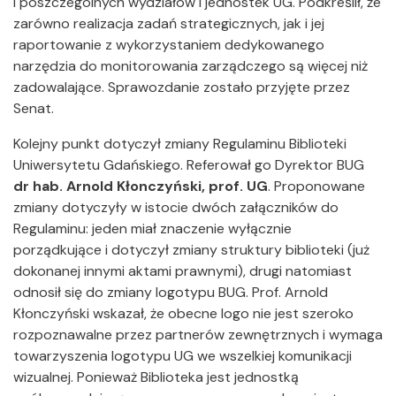
i poszczególnych wydziałów i jednostek UG. Podkreślił, że
zarówno realizacja zadań strategicznych, jak i jej
raportowanie z wykorzystaniem dedykowanego
narzędzia do monitorowania zarządczego są więcej niż
zadowalające. Sprawozdanie zostało przyjęte przez
Senat.
Kolejny punkt dotyczył zmiany Regulaminu Biblioteki
Uniwersytetu Gdańskiego. Referował go Dyrektor BUG
dr hab. Arnold Kłonczyński, prof. UG
. Proponowane
zmiany dotyczyły w istocie dwóch załączników do
Regulaminu: jeden miał znaczenie wyłącznie
porządkujące i dotyczył zmiany struktury biblioteki (już
dokonanej innymi aktami prawnymi), drugi natomiast
odnosił się do zmiany logotypu BUG. Prof. Arnold
Kłonczyński wskazał, że obecne logo nie jest szeroko
rozpoznawalne przez partnerów zewnętrznych i wymaga
towarzyszenia logotypu UG we wszelkiej komunikacji
wizualnej. Ponieważ Biblioteka jest jednostką