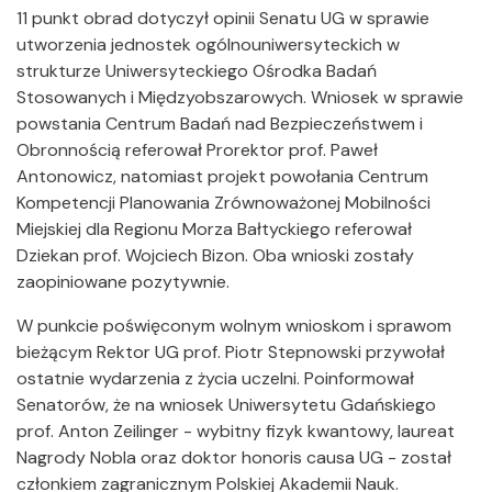
11 punkt obrad dotyczył opinii Senatu UG w sprawie
utworzenia jednostek ogólnouniwersyteckich w
strukturze Uniwersyteckiego Ośrodka Badań
Stosowanych i Międzyobszarowych. Wniosek w sprawie
powstania Centrum Badań nad Bezpieczeństwem i
Obronnością referował Prorektor prof. Paweł
Antonowicz, natomiast projekt powołania Centrum
Kompetencji Planowania Zrównoważonej Mobilności
Miejskiej dla Regionu Morza Bałtyckiego referował
Dziekan prof. Wojciech Bizon. Oba wnioski zostały
zaopiniowane pozytywnie.
W punkcie poświęconym wolnym wnioskom i sprawom
bieżącym Rektor UG prof. Piotr Stepnowski przywołał
ostatnie wydarzenia z życia uczelni. Poinformował
Senatorów, że na wniosek Uniwersytetu Gdańskiego
prof. Anton Zeilinger - wybitny fizyk kwantowy, laureat
Nagrody Nobla oraz doktor honoris causa UG - został
członkiem zagranicznym Polskiej Akademii Nauk.