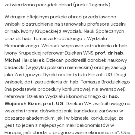
zatwierdzono porządek obrad (punkt 1 agendy).
W drugim oficjalnym punkcie obrad przedstawiono
wnioski o zatrudnienie na stanowisku profesora uczelni
dr hab. Iwony Krupeckiej z Wydziału Nauk Społecznych
oraz dr. hab. Tomasza Brodzickiego z Wydziału
Ekonomicznego. Wniosek w sprawie zatrudnienia dr hab.
Iwony Krupeckiej referował Dziekan WNS
prof. dr hab.
Michał Harciarek
. Dziekan podkreślił dorobek naukowy
badaczki (w języku polskim i niemieckim) oraz jej zasługi
jako Zastępczyni Dyrektora Instytutu Filozofii UG. Drugi
wniosek, dot. zatrudnienia dr. hab. Tomasza Brodzickiego
(na podstawie procedury konkursowej, nie awansowej),
referował Dziekan Wydziału Ekonomicznego
dr hab.
Wojciech Bizon, prof. UG.
Dziekan WE zwrócił uwagę na
wszechstronne doświadczenie kandydata zarówno w
obszarze akademickim, jak i w biznesie, konkludując, że
„jest to jeden z najlepszych makroekonomistów w
Europie, jeśli chodzi o prognozowanie ekonomiczne”. Oba