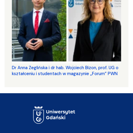
​​​​​​​Dr Anna Żeglińska i dr hab. Wojciech Bizon, prof. UG o
kształceniu i studentach w magazynie „Forum” PWN