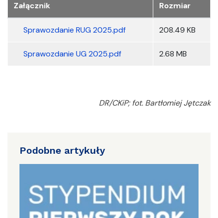
Załącznik
Rozmiar
Sprawozdanie RUG 2025.pdf
208.49 KB
Sprawozdanie UG 2025.pdf
2.68 MB
DR/CKiP; fot. Bartłomiej Jętczak
Podobne artykuły