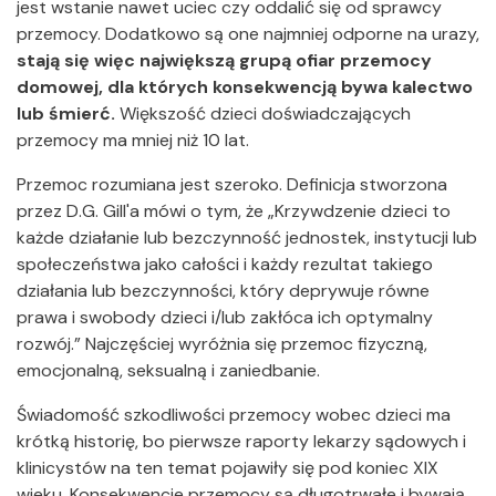
jest wstanie nawet uciec czy oddalić się od sprawcy
przemocy. Dodatkowo są one najmniej odporne na urazy,
stają się więc największą grupą ofiar przemocy
domowej, dla których konsekwencją bywa kalectwo
lub śmierć.
Większość dzieci doświadczających
przemocy ma mniej niż 10 lat.
Przemoc rozumiana jest szeroko. Definicja stworzona
przez D.G. Gill'a mówi o tym, że „Krzywdzenie dzieci to
każde działanie lub bezczynność jednostek, instytucji lub
społeczeństwa jako całości i każdy rezultat takiego
działania lub bezczynności, który deprywuje równe
prawa i swobody dzieci i/lub zakłóca ich optymalny
rozwój.” Najczęściej wyróżnia się przemoc fizyczną,
emocjonalną, seksualną i zaniedbanie.
Świadomość szkodliwości przemocy wobec dzieci ma
krótką historię, bo pierwsze raporty lekarzy sądowych i
klinicystów na ten temat pojawiły się pod koniec XIX
wieku. Konsekwencje przemocy są długotrwałe i bywają