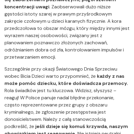
koncentracji uwagi
. Zaobserwowali dużo niższe
gęstości istoty szarej w prawym przyśrodkowym
zakręcie czołowym u dzieci karanych fizycznie. A kora
przedczołowa to obszar mózgu, który między innymi jest
wyrazem naszej osobowości, związany jest z
planowaniem poznawczo złożonych zachowań,
odróżnianiem dobra od zła, kontrolowaniem impulsów i
przetwarzaniem emocji.
Szczególnie przy okazji Światowego Dnia Sprzeciwu
wobec Bicia Dzieci warto przypomnieć, że
każdy z nas
może
pomóc dziecku, które doświadcza przemocy.
Rola świadków jest tu kluczowa. Widzisz, słyszysz –
reaguj! W Polsce panuje nadal błędne przekonanie,
często reprezentowane przez grupy z obszaru
kryminalnego, że zgłoszenie przestępstwa jest
donosicielstwem. Należy z całą stanowczością
podkreślić, że
jeśli dzieje się komuś krzywda, naszym
obowiązkiem jest reagowanie.
Nie istnieją neutralni