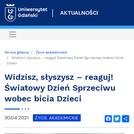
Przejdź
do
AKTUALNOŚCI
treści
Strona główna
Życie akademickie
Widzisz, słyszysz – reaguj! Światowy Dzień Sprzeciwu wobec bicia
Dzieci
Widzisz, słyszysz – reaguj!
Światowy Dzień Sprzeciwu
wobec bicia Dzieci
30.04.2021
ŻYCIE AKADEMICKIE
Facebook
Twitter
Shar