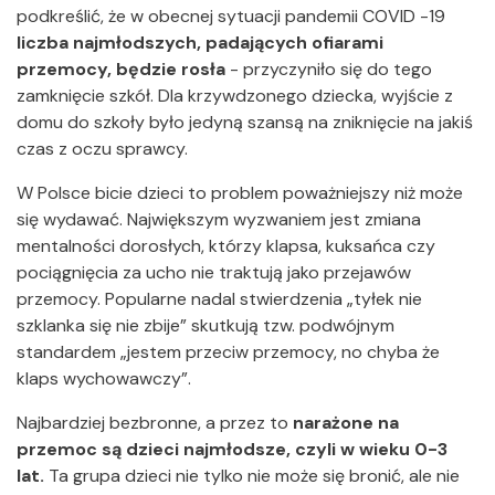
podkreślić, że w obecnej sytuacji pandemii COVID -19
liczba najmłodszych, padających ofiarami
przemocy, będzie rosła
- przyczyniło się do tego
zamknięcie szkół. Dla krzywdzonego dziecka, wyjście z
domu do szkoły było jedyną szansą na zniknięcie na jakiś
czas z oczu sprawcy.
W Polsce bicie dzieci to problem poważniejszy niż może
się wydawać. Największym wyzwaniem jest zmiana
mentalności dorosłych, którzy klapsa, kuksańca czy
pociągnięcia za ucho nie traktują jako przejawów
przemocy. Popularne nadal stwierdzenia „tyłek nie
szklanka się nie zbije” skutkują tzw. podwójnym
standardem „jestem przeciw przemocy, no chyba że
klaps wychowawczy”.
Najbardziej bezbronne, a przez to
narażone na
przemoc są dzieci najmłodsze, czyli w wieku 0-3
lat.
Ta grupa dzieci nie tylko nie może się bronić, ale nie