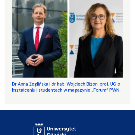
​​​​​​​Dr Anna Żeglińska i dr hab. Wojciech Bizon, prof. UG o
kształceniu i studentach w magazynie „Forum” PWN