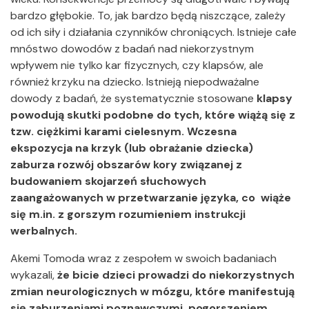
bardzo głębokie. To, jak bardzo będą niszczące, zależy
od ich siły i działania czynników chroniących. Istnieje całe
mnóstwo dowodów z badań nad niekorzystnym
wpływem nie tylko kar fizycznych, czy klapsów, ale
również krzyku na dziecko. Istnieją niepodważalne
dowody z badań, że systematycznie stosowane
klapsy
powodują skutki podobne do tych, które wiążą się z
tzw. ciężkimi karami cielesnym. Wczesna
ekspozycja na krzyk (lub obrażanie dziecka)
zaburza rozwój obszarów kory związanej z
budowaniem skojarzeń słuchowych
zaangażowanych w przetwarzanie języka, co wiąże
się m.in. z gorszym rozumieniem instrukcji
werbalnych.
Akemi Tomoda wraz z zespołem w swoich badaniach
wykazali,
że bicie dzieci prowadzi do niekorzystnych
zmian neurologicznych w mózgu, które manifestują
się zaburzeniami poznawczymi, pogorszeniem