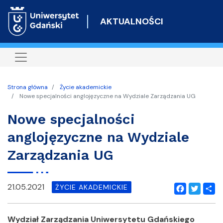
Przejdź
do
AKTUALNOŚCI
treści
Strona główna
Życie akademickie
Nowe specjalności anglojęzyczne na Wydziale Zarządzania UG
Nowe specjalności
anglojęzyczne na Wydziale
Zarządzania UG
21.05.2021
ŻYCIE AKADEMICKIE
Facebook
Twitter
Shar
Wydział Zarządzania Uniwersytetu Gdańskiego