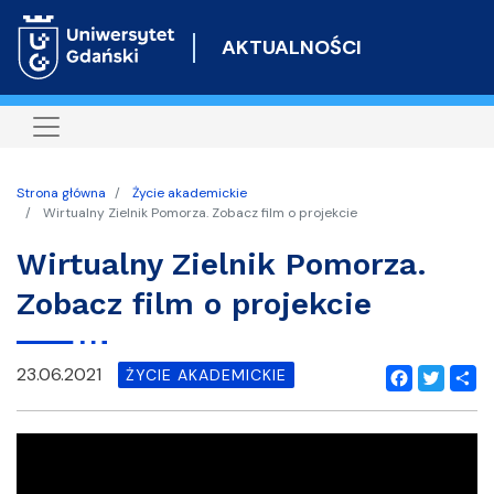
Przejdź
do
AKTUALNOŚCI
treści
Strona główna
Życie akademickie
Wirtualny Zielnik Pomorza. Zobacz film o projekcie
Wirtualny Zielnik Pomorza.
Zobacz film o projekcie
23.06.2021
ŻYCIE AKADEMICKIE
Facebook
Twitter
Shar