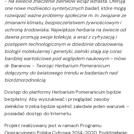
-
Na świecie znaczenie zielników wciąż wzrasta. Oferują
one nowe możliwości syntetycznych badań, które mogą
rozwiązać ważne problemy społeczne m. in. związane ze
zmianami klimatu, bezpieczeństwem żywnościowym i
ochroną środowiska. Największe herbaria na świecie od
dawna promują swoje kolekcje, a wraz z cyfryzacją i
postępem technologicznym w dziedzinie obrazowania,
biologii molekularnej i genetyki, zielniki stają się coraz
bardziej wartościowe pod względem naukowym
– mówi
dr. Baranow. -
Tworząc Herbarium Pomeranicum
dołączymy do światowego trendu w badaniach nad
bioróżnorodnością
.
Dostęp do platformy Herbarium Pomeranicum będzie
bezpłatny. Aby wyszukiwać i przeglądać zasoby
zielników trzeba będzie spełnić zaledwie jeden warunek –
posiadać dostęp do Internetu.
Projekt realizowany jest w ramach Programu
Operacyjnego Polska Cyfrowa 2014-2020, Poddziałanie: