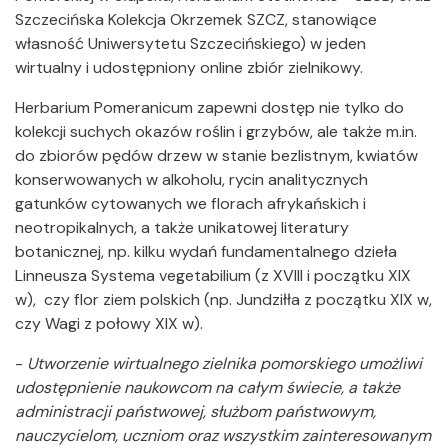
Szczecińska Kolekcja Okrzemek SZCZ, stanowiące
własność Uniwersytetu Szczecińskiego) w jeden
wirtualny i udostępniony online zbiór zielnikowy.
Herbarium Pomeranicum zapewni dostęp nie tylko do
kolekcji suchych okazów roślin i grzybów, ale także m.in.
do zbiorów pędów drzew w stanie bezlistnym, kwiatów
konserwowanych w alkoholu, rycin analitycznych
gatunków cytowanych we florach afrykańskich i
neotropikalnych, a także unikatowej literatury
botanicznej, np. kilku wydań fundamentalnego dzieła
Linneusza Systema vegetabilium (z XVIII i początku XIX
w), czy flor ziem polskich (np. Jundziłła z początku XIX w,
czy Wagi z połowy XIX w).
-
Utworzenie wirtualnego zielnika pomorskiego umożliwi
udostępnienie naukowcom na całym świecie, a także
administracji państwowej, służbom państwowym,
nauczycielom, uczniom oraz wszystkim zainteresowanym