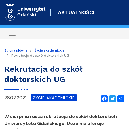
Przejdź
do
AKTUALNOŚCI
treści
Strona główna
Życie akademickie
Rekrutacja do szkół doktorskich UG
Rekrutacja do szkół
doktorskich UG
26.07.2021
ŻYCIE AKADEMICKIE
Facebook
Twitter
Shar
W sierpniu rusza rekrutacja do szkół doktorskich
Uniwersytetu Gdańskiego. Uczelnia oferuje