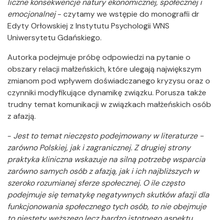
liczne konsekwencje natury ekonomicznej, społecznej i
emocjonalnej
- czytamy we wstępie do monografii dr
Edyty Orłowskiej z Instytutu Psychologii WNS
Uniwersytetu Gdańskiego.
Autorka podejmuje próbę odpowiedzi na pytanie o
obszary relacji małżeńskich, które ulegają największym
zmianom pod wpływem doświadczanego kryzysu oraz o
czynniki modyfikujące dynamikę związku. Porusza także
trudny temat komunikacji w związkach małżeńskich osób
z afazją.
-
Jest to temat nieczęsto podejmowany w literaturze -
zarówno Polskiej, jak i zagranicznej. Z drugiej strony
praktyka kliniczna wskazuje na silną potrzebę wsparcia
zarówno samych osób z afazją, jak i ich najbliższych w
szeroko rozumianej sferze społecznej. O ile często
podejmuje się tematykę negatywnych skutków afazji dla
funkcjonowania społecznego tych osób, to nie obejmuje
to niestety węższego lecz bardzo istotnego aspektu