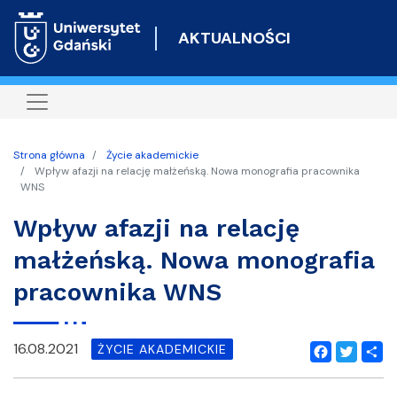
Przejdź
do
AKTUALNOŚCI
treści
Strona główna
Życie akademickie
Wpływ afazji na relację małżeńską. Nowa monografia pracownika
WNS
Wpływ afazji na relację
małżeńską. Nowa monografia
pracownika WNS
16.08.2021
ŻYCIE AKADEMICKIE
Facebook
Twitter
Shar