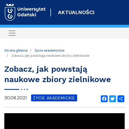
Przejdź
do
AKTUALNOŚCI
treści
Strona główna
Życie akademickie
Zobacz, jak powstają naukowe zbiory zielnikowe
Zobacz, jak powstają
naukowe zbiory zielnikowe
30.08.2021
ŻYCIE AKADEMICKIE
Facebook
Twitter
Shar