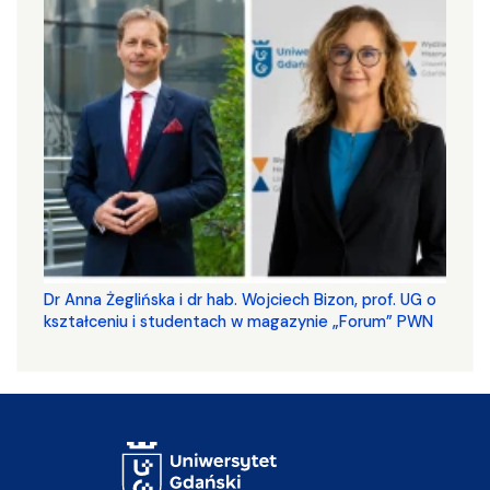
​​​​​​​Dr Anna Żeglińska i dr hab. Wojciech Bizon, prof. UG o
kształceniu i studentach w magazynie „Forum” PWN