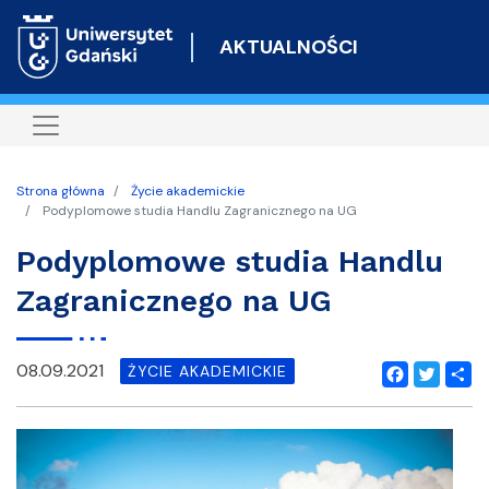
Przejdź
do
AKTUALNOŚCI
treści
Strona główna
Życie akademickie
Podyplomowe studia Handlu Zagranicznego na UG
Podyplomowe studia Handlu
Zagranicznego na UG
08.09.2021
ŻYCIE AKADEMICKIE
Facebook
Twitter
Shar