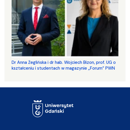
​​​​​​​Dr Anna Żeglińska i dr hab. Wojciech Bizon, prof. UG o
kształceniu i studentach w magazynie „Forum” PWN