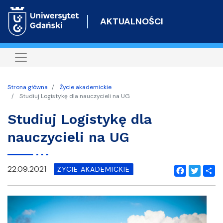
Przejdź
do
AKTUALNOŚCI
treści
Strona główna
Życie akademickie
Studiuj Logistykę dla nauczycieli na UG
Studiuj Logistykę dla
nauczycieli na UG
22.09.2021
ŻYCIE AKADEMICKIE
Facebook
Twitter
Shar