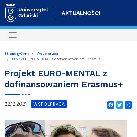
Przejdź
do
AKTUALNOŚCI
treści
Strona główna
Współpraca
Projekt EURO-MENTAL z dofinansowaniem Erasmus+
Projekt EURO-MENTAL z
dofinansowaniem Erasmus+
22.12.2021
WSPÓŁPRACA
Facebook
Twitter
Shar