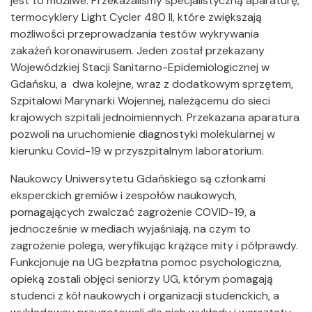
jest to możliwe. Przekazaliśmy specjalistyczną aparaturę,
termocyklery Light Cycler 480 II, które zwiększają
możliwości przeprowadzania testów wykrywania
zakażeń koronawirusem. Jeden został przekazany
Wojewódzkiej Stacji Sanitarno-Epidemiologicznej w
Gdańsku, a dwa kolejne, wraz z dodatkowym sprzętem,
Szpitalowi Marynarki Wojennej, należącemu do sieci
krajowych szpitali jednoimiennych. Przekazana aparatura
pozwoli na uruchomienie diagnostyki molekularnej w
kierunku Covid-19 w przyszpitalnym laboratorium.
Naukowcy Uniwersytetu Gdańskiego są członkami
eksperckich gremiów i zespołów naukowych,
pomagających zwalczać zagrożenie COVID-19, a
jednocześnie w mediach wyjaśniają, na czym to
zagrożenie polega, weryfikując krążące mity i półprawdy.
Funkcjonuje na UG bezpłatna pomoc psychologiczna,
opieką zostali objęci seniorzy UG, którym pomagają
studenci z kół naukowych i organizacji studenckich, a