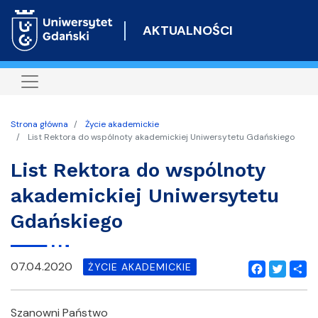
Przejdź
do
AKTUALNOŚCI
treści
Strona główna
Życie akademickie
List Rektora do wspólnoty akademickiej Uniwersytetu Gdańskiego
List Rektora do wspólnoty
akademickiej Uniwersytetu
Gdańskiego
07.04.2020
ŻYCIE AKADEMICKIE
Facebook
Twitter
Shar
Szanowni Państwo