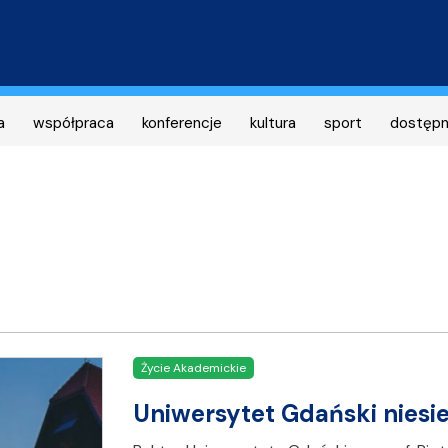
Przejdź
do
treści
a
współpraca
konferencje
kultura
sport
dostęp
Życie Akademickie
Uniwersytet Gdański niesi