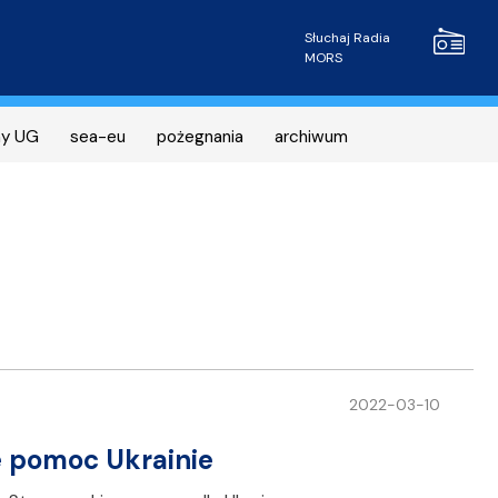
Radio MOR
Słuchaj Radia
MORS
ny UG
sea-eu
pożegnania
archiwum
2022-03-10
e pomoc Ukrainie