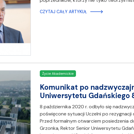
poprzedników, którzy nie tylko tworzyli his
CZYTAJ CAŁY ARTYKUŁ
Życie Akademickie
Komunikat po nadzwyczaj
Uniwersytetu Gdańskiego 8
8 października 2020 r. odbyło się nadzwyc
poświęcone sytuacji Uczelni po rezygnacji d
Przed formalnym otwarciem posiedzenia do 
Grzonka, Rektor Senior Uniwersytetu Gdań