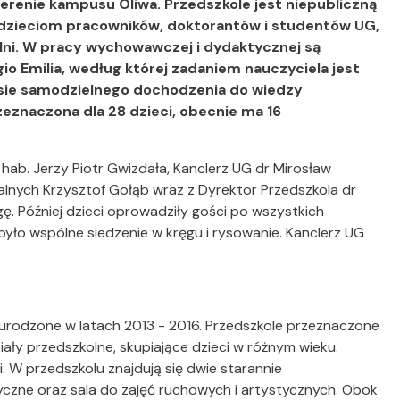
terenie kampusu Oliwa. Przedszkole jest niepubliczną
dzieciom pracowników, doktorantów i studentów UG,
elni. W pracy wychowawczej i dydaktycznej są
o Emilia, według której zadaniem nauczyciela jest
sie samodzielnego dochodzenia do wiedzy
zeznaczona dla 28 dzieci, obecnie ma 16
 hab. Jerzy Piotr Gwizdała, Kanclerz UG dr Mirosław
alnych Krzysztof Gołąb wraz z Dyrektor Przedszkola dr
ę. Później dzieci oprowadziły gości po wszystkich
yło wspólne siedzenie w kręgu i rysowanie. Kanclerz UG
 urodzone w latach 2013 - 2016. Przedszkole przeznaczone
ały przedszkolne, skupiające dzieci w różnym wieku.
. W przedszkolu znajdują się dwie starannie
zne oraz sala do zajęć ruchowych i artystycznych. Obok