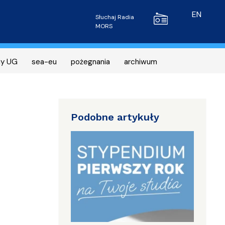
Radio MORS
EN
Słuchaj Radia
MORS
ny UG
sea-eu
pożegnania
archiwum
Podobne artykuły