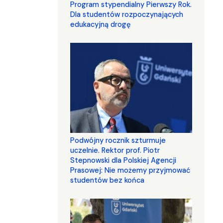
Program stypendialny Pierwszy Rok.
Dla studentów rozpoczynających
edukacyjną drogę
Podwójny rocznik szturmuje
uczelnie. Rektor prof. Piotr
Stepnowski dla Polskiej Agencji
Prasowej: Nie możemy przyjmować
studentów bez końca