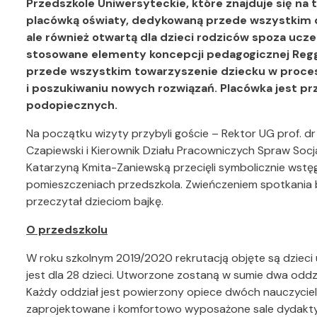
Przedszkole Uniwersyteckie, które znajduje się na 
placówką oświaty, dedykowaną przede wszystkim 
ale również otwartą dla dzieci rodziców spoza ucz
stosowane elementy koncepcji pedagogicznej Reggi
przede wszystkim towarzyszenie dziecku w proce
i poszukiwaniu nowych rozwiązań. Placówka jest pr
podopiecznych.
Na początku wizyty przybyli goście – Rektor UG prof. dr
Czapiewski i Kierownik Działu Pracowniczych Spraw Socj
Katarzyną Kmita-Zaniewską przecięli symbolicznie wstęg
pomieszczeniach przedszkola. Zwieńczeniem spotkania b
przeczytał dzieciom bajkę.
O przedszkolu
W roku szkolnym 2019/2020 rekrutacją objęte są dzieci
jest dla 28 dzieci. Utworzone zostaną w sumie dwa oddzi
Każdy oddział jest powierzony opiece dwóch nauczycieli
zaprojektowane i komfortowo wyposażone sale dydaktyc