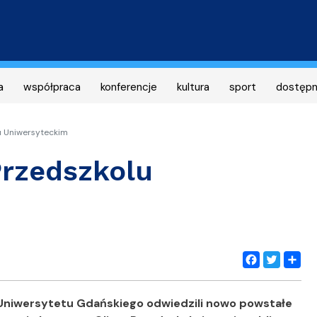
Przejdź
do
treści
a
współpraca
konferencje
kultura
sport
dostęp
u Uniwersyteckim
rzedszkolu
Facebook
Twitter
Share
 Uniwersytetu Gdańskiego odwiedzili nowo powstałe