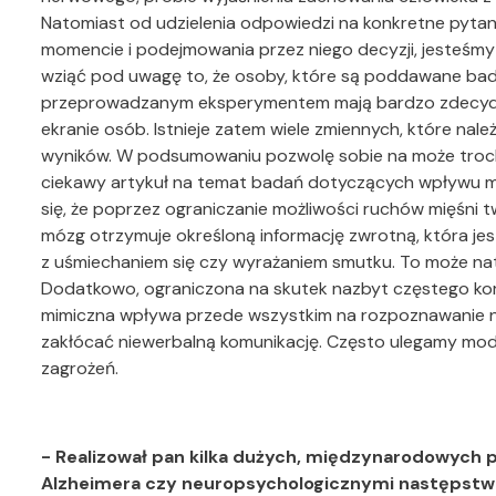
Natomiast od udzielenia odpowiedzi na konkretne pyta
momencie i podejmowania przez niego decyzji, jesteśmy j
wziąć pod uwagę to, że osoby, które są poddawane ba
przeprowadzanym eksperymentem mają bardzo zdecydo
ekranie osób. Istnieje zatem wiele zmiennych, które nale
wyników. W podsumowaniu pozwolę sobie na może trochę
ciekawy artykuł na temat badań dotyczących wpływu m
się, że poprzez ograniczanie możliwości ruchów mięśni 
mózg otrzymuje określoną informację zwrotną, która jest
z uśmiechaniem się czy wyrażaniem smutku. To może nat
Dodatkowo, ograniczona na skutek nazbyt częstego kor
mimiczna wpływa przede wszystkim na rozpoznawanie na
zakłócać niewerbalną komunikację. Często ulegamy mod
zagrożeń.
- Realizował pan kilka dużych, międzynarodowych
Alzheimera czy neuropsychologicznymi następstw