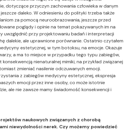
nie, dotyczące przyczyn zachowania człowieka w danym
eszcze daleko. W odniesieniu do polityki trzeba także
daniom za pomocą neuroobrazowania, jeszcze przed
wane poglądy i opinie na temat pokazywanych im na
ży uwzględnić przy projektowaniu badań i interpretacji
 dalekie, ale uprawnione porównanie. Ostatnio czytałem
edycyny estetycznej, w tym botoksu, na emocje. Okazuje
twarzy, a ma to miejsce w przypadku tego typu zabiegów,
 konsekwencją nienaturalnej mimiki, na przykład związanej
omiast zmieniać nasilenie odczuwanych emocji.
zystania z zabiegów medycyny estetycznej, ekspresja
szych emocji przez inne osoby, co może istotnie
zie, ale nie zawsze mamy świadomość konsekwencji i
 projektów naukowych związanych z chorobą
ami niewydolności nerek. Czy możemy powiedzieć