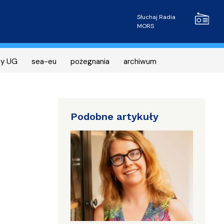
Radio MOR
Słuchaj Radia
MORS
ny UG
sea-eu
pożegnania
archiwum
Podobne artykuły