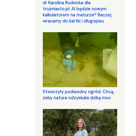
dr Karolina Rudnicka dla
trojmiasto.pl: AI będzie nowym
kalkulatorem na maturze? Raczej
wracamy do kartki i długopisu
Stworzyły podwodny ogród. Chcą,
żeby natura odzyskała dziką moc