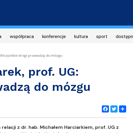
Przejdź
do
treści
a
współpraca
konferencje
kultura
sport
dostęp
G: Wszystkie drogi prowadzą do mózgu
rek, prof. UG:
owadzą do mózgu
Facebook
Twitter
Share
lacji z dr. hab. Michałem Harciarkiem, prof. UG z