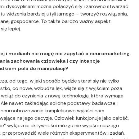
ymi dyscyplinami można połączyć siły i zarówno stwarzać
nktu widzenia bardziej utylitarnego – tworzyć rozwiązania,
ianej gospodarce. To także bardzo ważny aspekt
ię lepiej.
ej i mediach nie mogę nie zapytać o neuromarketing.
ia zachowania człowieka i czy intencje
dkiem pola do manipulacji?
za, od tego, w jaki sposób będzie starał się nie tylko
stko, co nowe, wzbudza lęk, wiąże się z wyjściem poza
wciąż do czynienia z nową technologią, która wymaga
 Ale nawet zakładając solidne podstawy badawcze i
e neuroobrazowanie kompleksowo wyjaśni nam
wające na jego decyzje. Człowiek funkcjonuje jako całość,
” wyłącznie aktywności mózgu nie wyjaśni naszego
, przeprowadzić wiele różnych eksperymentów i zadań,