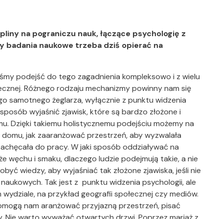
pliny na pograniczu nauk, łączące psychologię z
y badania naukowe trzeba dziś opierać na
iśmy podejść do tego zagadnienia kompleksowo i z wielu
ołecznej. Różnego rodzaju mechanizmy powinny nam się
go samotnego żeglarza, wyłącznie z punktu widzenia
sposób wyjaśnić zjawisk, które są bardzo złożone i
mu. Dzięki takiemu holistycznemu podejściu możemy na
 domu, jak zaaranżować przestrzeń, aby wyzwalała
zachęcała do pracy. W jaki sposób oddziaływać na
kże węchu i smaku, dlaczego ludzie podejmują takie, a nie
być wiedzy, aby wyjaśniać tak złożone zjawiska, jeśli nie
aukowych. Tak jest z punktu widzenia psychologii, ale
 wydziale, na przykład geografii społecznej czy mediów.
omogą nam aranżować przyjazną przestrzeń, pisać
. Nie warto wyważać otwartych drzwi. Poprzez mariaż z