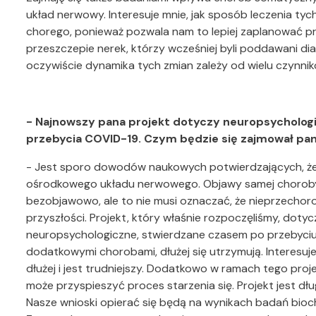
układ nerwowy. Interesuje mnie, jak sposób leczenia ty
chorego, ponieważ pozwala nam to lepiej zaplanować pro
przeszczepie nerek, którzy wcześniej byli poddawani dia
oczywiście dynamika tych zmian zależy od wielu czynnikó
- Najnowszy pana projekt dotyczy neuropsychologi
przebycia COVID-19. Czym będzie się zajmował pa
- Jest sporo dowodów naukowych potwierdzających, że 
ośrodkowego układu nerwowego. Objawy samej choroby n
bezobjawowo, ale to nie musi oznaczać, że nieprzechor
przyszłości. Projekt, który właśnie rozpoczęliśmy, do
neuropsychologiczne, stwierdzane czasem po przebyciu
dodatkowymi chorobami, dłużej się utrzymują. Interesuj
dłużej i jest trudniejszy. Dodatkowo w ramach tego pr
może przyspieszyć proces starzenia się. Projekt jest dłu
Nasze wnioski opierać się będą na wynikach badań bio