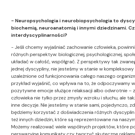
- Neuropsychologia i neurobiopsychologia to dyscy
biochemią, neuroanatomią i innymi dziedzinami. Cz
interdyscyplinarności?
- Jeśli chcemy wyjaśniać zachowanie człowieka, powinn
różnych perspektyw: biologicznej, psychologicznej, sp
układać w całość, współgrać. Z perspektywy tak zwane
jednej dyscypliny, nie jesteśmy w stanie w kompleksowy 
uzależnione od funkcjonowania całego naszego organiz
przykład wyjaśnić, co wpływa na to, że odpoczywamy w
pozytywne emocje służące relaksacji albo odwrotnie – 
człowieka nie tylko przez zmysły wzroku i słuchu, ale ta
inne decyzje. Nie jesteśmy w stanie sami, pojedynczo, zdo
będziemy korzystać z doświadczenia różnych dyscyplin n
też innych dziedzin, które są reprezentowane na naszym
Możemy realizować wiele wspólnych projektów, które p
perswazyjne komunikaty czy tworzyć skuteczne reklamy