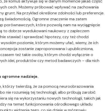
To, że komuś aktywuje się w danym momencie jakaś część
ualnych cech. Możemy próbować wpływać na zachowania
ny grunt. Na przykład określone zdolności lub preferencje.
zą świadomością. Ogromne znaczenie ma zatem
rup porównawczych, które pozwolą nam na wyciągnięcie
y są to dobrze wyedukowani naukowcy z zapleczem
fnie stawiać i sprawdzać hipotezy, czy też chodzi
 wysokim poziomie, którym możemy ufać, wiemy, że ich
koncepcja zostanie zaproponowana i upubliczniona,
ę czasem też takie osoby, którym chodzi wyłącznie o
ych idei, produktów czy metod badawczych – dla nich
u ogromne nadzieje.
zie, którzy twierdzą, że za pomocą neuroobrazowania
o nie rozumieją tej technologii, albo próbują zarobić
iera się na wykorzystaniu nowych technologii, takich jak
iedzy na temat funkcjonowania ośrodkowego układu
punktu widzenia tego, co się dzieje w mózgowiu.