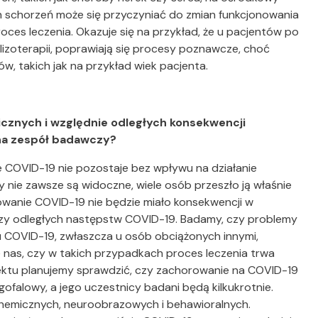
ch schorzeń może się przyczyniać do zmian funkcjonowania
ces leczenia. Okazuje się na przykład, że u pacjentów po
lizoterapii, poprawiają się procesy poznawcze, choć
w, takich jak na przykład wiek pacjenta.
cznych i względnie odległych konsekwencji
na zespół badawczy?
COVID-19 nie pozostaje bez wpływu na działanie
ie zawsze są widoczne, wiele osób przeszło ją właśnie
owanie COVID-19 nie będzie miało konsekwencji w
tyczy odległych następstw COVID-19. Badamy, czy problemy
 COVID-19, zwłaszcza u osób obciążonych innymi,
e nas, czy w takich przypadkach proces leczenia trwa
ojektu planujemy sprawdzić, czy zachorowanie na COVID-19
gofalowy, a jego uczestnicy badani będą kilkukrotnie.
chemicznych, neuroobrazowych i behawioralnych.