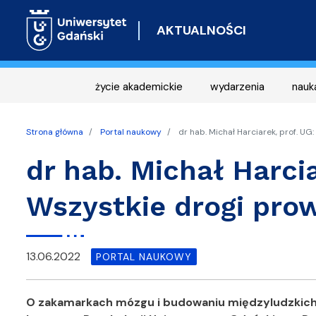
AKTUALNOŚCI
życie akademickie
wydarzenia
nauk
Strona główna
Portal naukowy
dr hab. Michał Harciarek, prof. U
dr hab. Michał Harcia
Wszystkie drogi pr
13.06.2022
PORTAL NAUKOWY
O zakamarkach mózgu i budowaniu międzyludzkich re