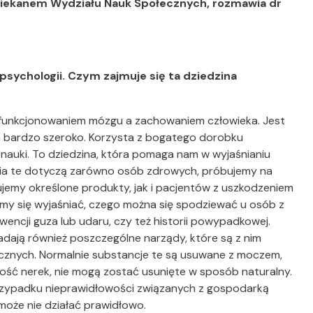
Dziekanem Wydziału Nauk Społecznych, rozmawia dr
psychologii. Czym zajmuje się ta dziedzina
y funkcjonowaniem mózgu a zachowaniem człowieka. Jest
ana bardzo szeroko. Korzysta z bogatego dorobku
uronauki. To dziedzina, która pomaga nam w wyjaśnianiu
nia te dotyczą zarówno osób zdrowych, próbujemy na
jemy określone produkty, jak i pacjentów z uszkodzeniem
my się wyjaśniać, czego można się spodziewać u osób z
wencji guza lub udaru, czy też historii powypadkowej.
adają również poszczególne narządy, które są z nim
sycznych. Normalnie substancje te są usuwane z moczem,
ność nerek, nie mogą zostać usunięte w sposób naturalny.
zypadku nieprawidłowości związanych z gospodarką
że nie działać prawidłowo.