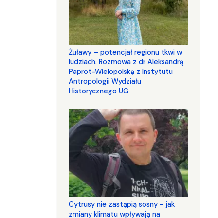
Żuławy – potencjał regionu tkwi w
ludziach. Rozmowa z dr Aleksandrą
Paprot-Wielopolską z Instytutu
Antropologii Wydziału
Historycznego UG
Cytrusy nie zastąpią sosny - jak
zmiany klimatu wpływają na