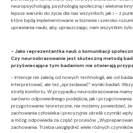
neuropsychologią, psychologią społeczną i wieloma inn
lepsze warunki do życia dla nas wszystkich, jak i – z pu
które będą implementowane w biznesie i szeroko rozum
uprawiania nauki, aby, upraszczając, nam wszystkim żyło s
- Jako reprezentantka nauk o komunikacji społeczn
Czy neuroobrazowanie jest skuteczną metodą badan
przyświecające tym badaniom nie otwierają przypa
- Intencje nie zależą od nowych technologii, ale od badac
interpretować, ale też „sprzedawać” wyniki badań. Wszy
strefę komfortu. W przypadku neuroobrazowania mamy 
zarówno odpowiedniego podejścia, jak i przygotowania.
przygotowanie teoretyczne, nie możemy powiedzieć, ż
zachowania człowieka i precyzyjnie określi czynniki wpły
a mózg odpowiada za część procesów. „Wypreparowanie
zachowania. Trzeba uwzględnić wiele różnych czynników