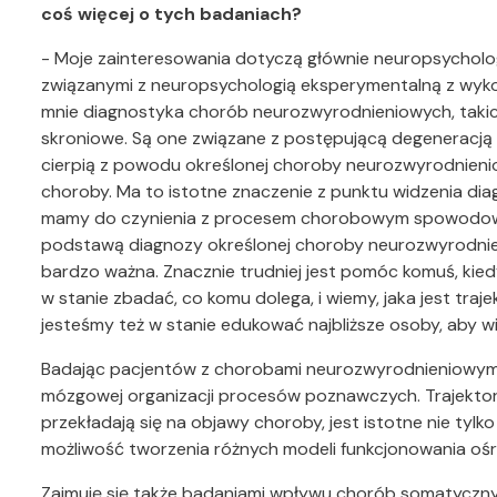
coś więcej o tych badaniach?
- Moje zainteresowania dotyczą głównie neuropsychologi
związanymi z neuropsychologią eksperymentalną z wyko
mnie diagnostyka chorób neurozwyrodnieniowych, takic
skroniowe. Są one związane z postępującą degeneracją 
cierpią z powodu określonej choroby neurozwyrodnienio
choroby. Ma to istotne znaczenie z punktu widzenia di
mamy do czynienia z procesem chorobowym spowodowan
podstawą diagnozy określonej choroby neurozwyrodnie
bardzo ważna. Znacznie trudniej jest pomóc komuś, ki
w stanie zbadać, co komu dolega, i wiemy, jaka jest traj
jesteśmy też w stanie edukować najbliższe osoby, aby w
Badając pacjentów z chorobami neurozwyrodnieniowymi,
mózgowej organizacji procesów poznawczych. Trajektori
przekładają się na objawy choroby, jest istotne nie tylko
możliwość tworzenia różnych modeli funkcjonowania o
Zajmuję się także badaniami wpływu chorób somatycznyc