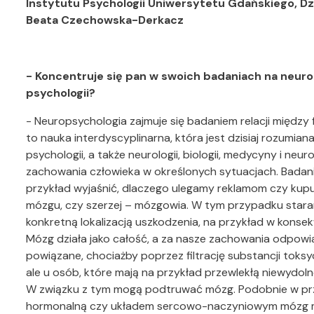
Instytutu Psychologii Uniwersytetu Gdańskiego, 
Beata Czechowska-Derkacz
- Koncentruje się pan w swoich badaniach na neuro
psychologii?
- Neuropsychologia zajmuje się badaniem relacji międz
to nauka interdyscyplinarna, która jest dzisiaj rozumi
psychologii, a także neurologii, biologii, medycyny i ne
zachowania człowieka w określonych sytuacjach. Bada
przykład wyjaśnić, dlaczego ulegamy reklamom czy kupu
mózgu, czy szerzej – mózgowia. W tym przypadku stara
konkretną lokalizacją uszkodzenia, na przykład w konsek
Mózg działa jako całość, a za nasze zachowania odpowi
powiązane, chociażby poprzez filtrację substancji tok
ale u osób, które mają na przykład przewlekłą niewydol
W związku z tym mogą podtruwać mózg. Podobnie w pr
hormonalną czy układem sercowo-naczyniowym mózg mo