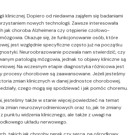
i klinicznej. Dopiero od niedawna zająłem się badaniami
rzystaniem nowych technologii. Zawsze interesowała
h jak choroba Alzheimera czy otępienie czołowo-
mózgowia. Okazuje się, że funkcjonowanie osób, które
wej, jest względnie specyficzne często już na początku
agnostyki. Neuroobrazowanie pozwala nam stwierdzić, czy
ym patologią mózgowia, jednak to objawy kliniczne są
niowej. Na wczesnym etapie diagnostyka różnicowa jest
edy procesy chorobowe są zaawansowane. Jeżeli jesteśmy
ektoria zmian klinicznych w danej jednostce chorobowej,
iedziały, czego mogą się spodziewać i jak pomóc choremu.
 jesteśmy także w stanie więcej powiedzieć na temat
a zmian neurozwyrodnieniowych oraz to, jak te zmiany
 z punktu widzenia klinicznego, ale także z uwagi na
środkowego układu nerwowego.
h, takich jak choroby nerek czy serca, na ośrodkowy