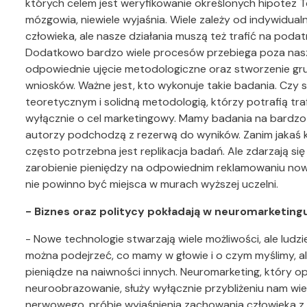
których celem jest weryfikowanie określonych hipotez 
mózgowia, niewiele wyjaśnia. Wiele zależy od indywid
człowieka, ale nasze działania muszą też trafić na podat
Dodatkowo bardzo wiele procesów przebiega poza nas
odpowiednie ujęcie metodologiczne oraz stworzenie g
wniosków. Ważne jest, kto wykonuje takie badania. Cz
teoretycznym i solidną metodologią, którzy potrafią tra
wyłącznie o cel marketingowy. Mamy badania na bardzo
autorzy podchodzą z rezerwą do wyników. Zanim jakaś 
często potrzebna jest replikacja badań. Ale zdarzają si
zarobienie pieniędzy na odpowiednim reklamowaniu now
nie powinno być miejsca w murach wyższej uczelni.
- Biznes oraz politycy pokładają w neuromarketing
- Nowe technologie stwarzają wiele możliwości, ale lud
można podejrzeć, co mamy w głowie i o czym myślimy, alb
pieniądze na naiwności innych. Neuromarketing, który op
neuroobrazowanie, służy wyłącznie przybliżeniu nam w
nerwowego, próbie wyjaśnienia zachowania człowieka z 