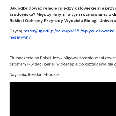
Jak odbudować relacje między człowiekiem a przyr
środowisko? Między innymi o tym rozmawiamy z d
Roślin i Ochrony Przyrody Wydziału Biologii Uniwe
Czytaj:
https://ug.edu.pl/news/pl/3351/wplyw-czlowiek
negatywny
Tłumaczenie na Polski Język Migowy zostało zrealizo
program likwidacji barier w dostępie do kształcenia dla
Nagranie: Bohdan Mroczek