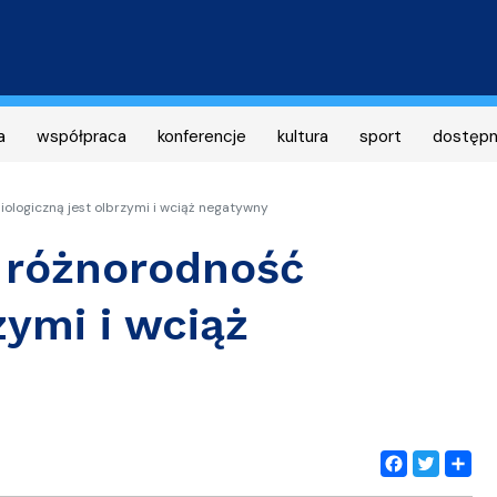
Przejdź
do
treści
a
współpraca
konferencje
kultura
sport
dostęp
ologiczną jest olbrzymi i wciąż negatywny
 różnorodność
zymi i wciąż
Facebook
Twitter
Share