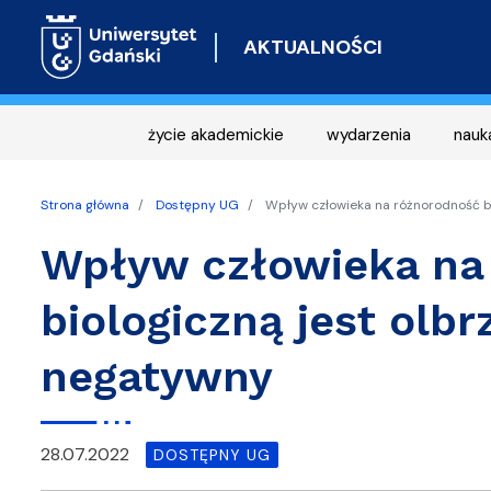
AKTUALNOŚCI
życie akademickie
wydarzenia
nauk
Strona główna
Dostępny UG
Wpływ człowieka na różnorodność bi
Wpływ człowieka na
biologiczną jest olbr
negatywny
28.07.2022
DOSTĘPNY UG