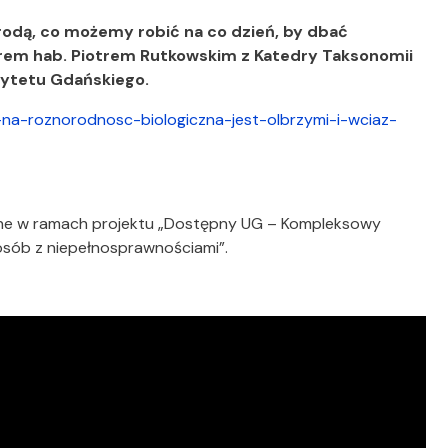
odą, co możemy robić na co dzień, by dbać
rem hab. Piotrem Rutkowskim z Katedry Taksonomii
rsytetu Gdańskiego.
a-na-roznorodnosc-biologiczna-jest-olbrzymi-i-wciaz-
wane w ramach projektu „Dostępny UG – Kompleksowy
 osób z niepełnosprawnościami”.