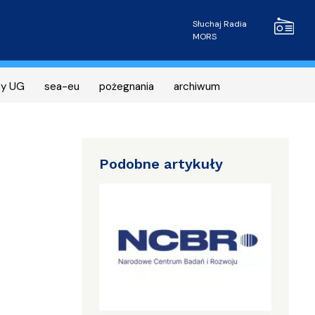
Radio MOR
Słuchaj Radia
MORS
ny UG
sea-eu
pożegnania
archiwum
Podobne artykuły