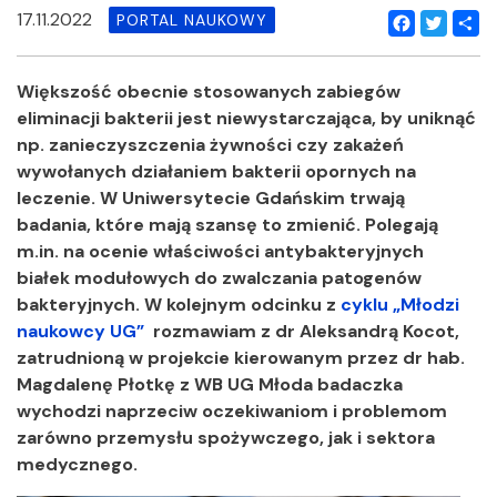
17.11.2022
PORTAL NAUKOWY
Facebook
Twitter
Shar
Większość obecnie stosowanych zabiegów
eliminacji bakterii jest niewystarczająca, by uniknąć
np. zanieczyszczenia żywności czy zakażeń
wywołanych działaniem bakterii opornych na
leczenie. W Uniwersytecie Gdańskim trwają
badania, które mają szansę to zmienić. Polegają
m.in. na ocenie właściwości antybakteryjnych
białek modułowych do zwalczania patogenów
bakteryjnych. W kolejnym odcinku z
cyklu „Młodzi
naukowcy UG”
rozmawiam z dr Aleksandrą Kocot,
zatrudnioną w projekcie kierowanym przez dr hab.
Magdalenę Płotkę z WB UG Młoda badaczka
wychodzi naprzeciw oczekiwaniom i problemom
zarówno przemysłu spożywczego, jak i sektora
medycznego.