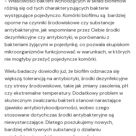
- Właściwości bakterii wchodzących w skład biofilmów
różnią się od tych charakteryzujących bakterie
występujące pojedynczo. Komórki biofilmu są bardziej
oporne na czynniki środowiskowe czy substancje
antybakteryjne, jak wspomniane przez Ciebie środki
dezynfekcyjne czy antybiotyki, w porównaniu z
bakteriami żyjącymi w pojedynkę, co pozwala skupiskom
mikroorganizmów funkcjonować w warunkach, w których
nie mogłyby przeżyć pojedyncze komórki.
Wielu badaczy dowiodło już, że biofilm odznacza się
większą tolerancją na antybiotyki, środki dezynfekcyjne
czy stresy środowiskowe, takie jak zmiany zasolenia, pH
czy ekstremalne temperatury. Dodatkowy problem w
skutecznym zwalczaniu bakterii stanowi narastające
zjawisko antybiotykoodporności, wobec czego
stosowane dotychczas środki antybakteryjne są
niewystarczające. Dlatego poszukujemy nowych,
bardziej efektywnych substancji o działaniu