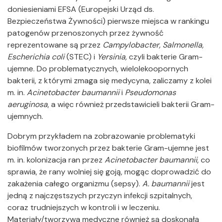
doniesieniami EFSA (Europejski Urząd ds.
Bezpieczeństwa Żywności) pierwsze miejsca w rankingu
patogenów przenoszonych przez żywność
reprezentowane są przez
Campylobacter, Salmonella,
Escherichia coli
(STEC) i
Yersinia,
czyli bakterie Gram-
ujemne. Do problematycznych, wielolekoopornych
bakterii, z którymi zmaga się medycyna, zaliczamy z kolei
m. in.
Acinetobacter baumannii
i
Pseudomonas
aeruginosa
, a więc również przedstawicieli bakterii Gram-
ujemnych.
Dobrym przykładem na zobrazowanie problematyki
biofilmów tworzonych przez bakterie Gram-ujemne jest
m. in. kolonizacja ran przez
Acinetobacter baumannii
, co
sprawia, że rany wolniej się goją, mogąc doprowadzić do
zakażenia całego organizmu
(sepsy).
A. baumannii
jest
jedną z najczęstszych przyczyn infekcji szpitalnych,
coraz trudniejszych w kontroli i w leczeniu.
Materiały/tworzywa medyczne również są doskonałą