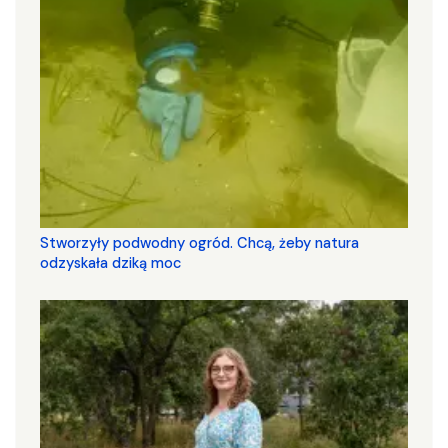
Stworzyły podwodny ogród. Chcą, żeby natura
odzyskała dziką moc