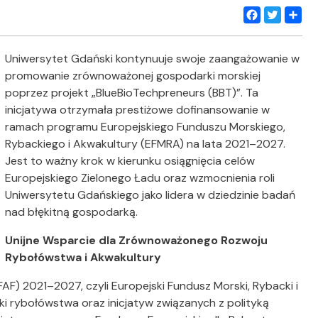
Facebook
Twitter
Share
Uniwersytet Gdański kontynuuje swoje zaangażowanie w
promowanie zrównoważonej gospodarki morskiej
poprzez projekt „BlueBioTechpreneurs (BBT)”. Ta
inicjatywa otrzymała prestiżowe dofinansowanie w
ramach programu Europejskiego Funduszu Morskiego,
Rybackiego i Akwakultury (EFMRA) na lata 2021–2027.
Jest to ważny krok w kierunku osiągnięcia celów
Europejskiego Zielonego Ładu oraz wzmocnienia roli
Uniwersytetu Gdańskiego jako lidera w dziedzinie badań
nad błękitną gospodarką.
Unijne Wsparcie dla Zrównoważonego Rozwoju
Rybołówstwa i Akwakultury
FAF) 2021–2027, czyli Europejski Fundusz
Morski, Rybacki i
ki rybołówstwa oraz inicjatyw związanych z polityką