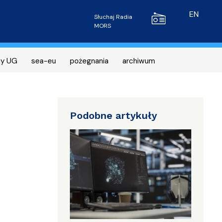
Radio MORS
EN
Słuchaj Radia
MORS
ny UG
sea-eu
pożegnania
archiwum
Podobne artykuły