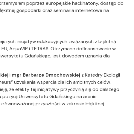
rzemysłem poprzez europejskie hackhatony, dostęp do
kitnej gospodarki oraz seminaria internetowe na
ejszych inicjatyw edukacyjnych związanych z błękitną
a-EU, AquaVIP i TETRAS. Otrzymane dofinansowanie w
iwersytetu Gdańskiego, jest dowodem uznania dla
kiej
i
mgr Barbarze
Dmochowskiej
z Katedry Ekologii
eurs” uzyskania wsparcia dla ich ambitnych celów.
ję, że efekty tej inicjatywy przyczynią się do dalszego
 pozycji Uniwersytetu Gdańskiego na arenie
równoważonej przyszłości w zakresie błękitnej