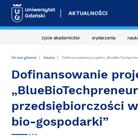
AKTUALNOŚCI
życie akademickie
wydarzenia
nauk
Strona główna
Nauka
Dofinansowanie projektu „BlueBioTechprene
Dofinansowanie proj
„BlueBioTechpreneur
przedsiębiorczości w
bio-gospodarki”