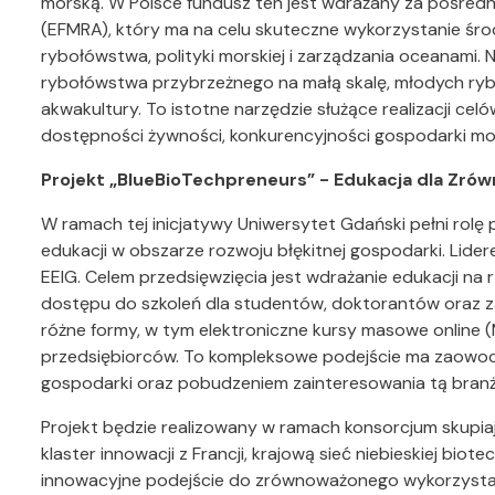
morską. W Polsce fundusz ten jest wdrażany za pośre
(EFMRA), który ma na celu skuteczne wykorzystanie śr
rybołówstwa, polityki morskiej i zarządzania oceanami.
rybołówstwa przybrzeżnego na małą skalę, młodych ry
akwakultury. To istotne narzędzie służące realizacji c
dostępności żywności, konkurencyjności gospodarki mor
Projekt „
BlueBioTechpreneurs” - Edukacja dla Zr
W ramach tej inicjatywy Uniwersytet Gdański pełni rolę 
edukacji w obszarze rozwoju błękitnej gospodarki. Lide
EEIG. Celem przedsięwzięcia jest wdrażanie edukacji 
dostępu do szkoleń dla studentów, doktorantów oraz za
różne formy, w tym elektroniczne kursy masowe online
przedsiębiorców. To kompleksowe podejście ma zaowocow
gospodarki oraz pobudzeniem zainteresowania tą branżą
Projekt będzie realizowany w ramach konsorcjum skupi
klaster innowacji z Francji, krajową sieć niebieskiej bio
innowacyjne podejście do zrównoważonego wykorzysta