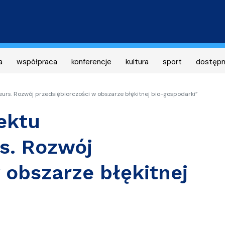
Przejdź
do
treści
a
współpraca
konferencje
kultura
sport
dostęp
urs. Rozwój przedsiębiorczości w obszarze błękitnej bio-gospodarki”
ektu
s. Rozwój
 obszarze błękitnej