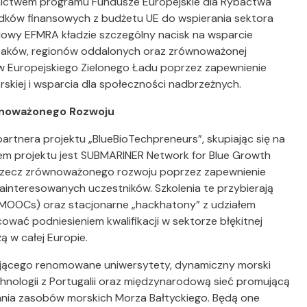
dnictwem programu Fundusze Europejskie dla Rybactwa
odków finansowych z budżetu UE do wspierania sektora
 Nowy EFMRA kładzie szczególny nacisk na wsparcie
baków, regionów oddalonych oraz zrównoważonej
elów Europejskiego Zielonego Ładu poprzez zapewnienie
skiej i wsparcia dla społeczności nadbrzeżnych.
ównoważonego Rozwoju
partnera projektu „BlueBioTechpreneurs”, skupiając się na
rem projektu jest SUBMARINER Network for Blue Growth
na rzecz zrównoważonego rozwoju poprzez zapewnienie
interesowanych uczestników. Szkolenia te przybierają
 (MOOCs) oraz stacjonarne „hackhatony” z udziałem
ać podniesieniem kwalifikacji w sektorze błękitnej
 w całej Europie.
ającego renomowane uniwersytety, dynamiczny morski
technologii z Portugalii oraz międzynarodową sieć promującą
nia zasobów morskich Morza Bałtyckiego. Będą one