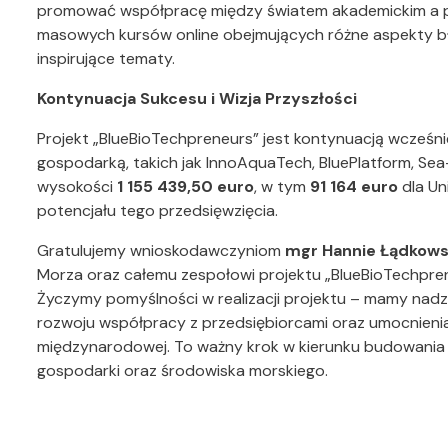
promować współpracę między światem akademickim a p
masowych kursów online obejmujących różne aspekty błę
inspirujące tematy.
Kontynuacja Sukcesu i Wizja Przyszłości
Projekt „BlueBioTechpreneurs” jest kontynuacją wcześni
gospodarką, takich jak InnoAquaTech, BluePlatform, Se
wysokości
1 155 439,50 euro
, w tym
91 164 euro
dla Un
potencjału tego przedsięwzięcia.
Gratulujemy wnioskodawczyniom
mgr Hannie Łądkows
Morza oraz całemu zespołowi projektu „BlueBioTechpren
Życzymy pomyślności w realizacji projektu – mamy nadzie
rozwoju współpracy z przedsiębiorcami oraz umocnienia
międzynarodowej. To ważny krok w kierunku budowania z
gospodarki oraz środowiska morskiego.