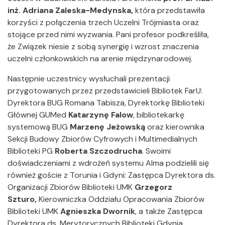
inż. Adriana Zaleska-Medynska,
która przedstawiła
korzyści z połączenia trzech Uczelni Trójmiasta oraz
stojące przed nimi wyzwania. Pani profesor podkreśliła,
że Związek niesie z sobą synergię i wzrost znaczenia
uczelni członkowskich na arenie międzynarodowej.
Następnie uczestnicy wysłuchali prezentacji
przygotowanych przez przedstawicieli Bibliotek FarU:
Dyrektora BUG Romana Tabisza, Dyrektorkę Biblioteki
Głównej GUMed
Katarzynę Falow
, bibliotekarkę
systemową BUG
Marzenę Jeżowską
oraz kierownika
Sekcji Budowy Zbiorów Cyfrowych i Multimedialnych
Biblioteki PG
Roberta Szczodrucha
. Swoimi
doświadczeniami z wdrożeń systemu Alma podzielili się
również goście z Torunia i Gdyni: Zastępca Dyrektora ds.
Organizacji Zbiorów Biblioteki UMK
Grzegorz
Szturo,
Kierowniczka Oddziału Opracowania Zbiorów
Biblioteki UMK
Agnieszka Dwornik
, a także Zastępca
Dyrektora ds. Merytorycznych Biblioteki Gdynia