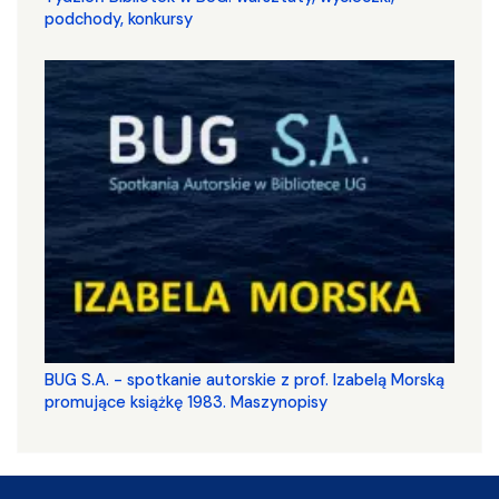
podchody, konkursy
BUG S.A. - spotkanie autorskie z prof. Izabelą Morską
promujące książkę 1983. Maszynopisy