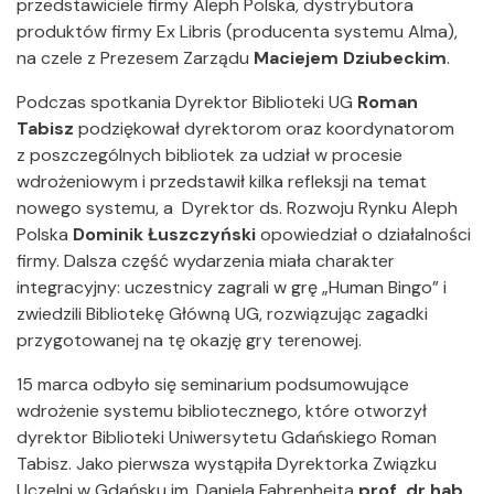
przedstawiciele firmy Aleph Polska, dystrybutora
produktów firmy Ex Libris (producenta systemu Alma),
na czele z Prezesem Zarządu
Maciejem Dziubeckim
.
Podczas spotkania Dyrektor Biblioteki UG
Roman
Tabisz
podziękował dyrektorom oraz koordynatorom
z poszczególnych bibliotek za udział w procesie
wdrożeniowym i przedstawił kilka refleksji na temat
nowego systemu, a Dyrektor ds. Rozwoju Rynku Aleph
Polska
Dominik Łuszczyński
opowiedział o działalności
firmy. Dalsza część wydarzenia miała charakter
integracyjny: uczestnicy zagrali w grę „Human Bingo” i
zwiedzili Bibliotekę Główną UG, rozwiązując zagadki
przygotowanej na tę okazję gry terenowej.
15 marca odbyło się seminarium podsumowujące
wdrożenie systemu bibliotecznego, które otworzył
dyrektor Biblioteki Uniwersytetu Gdańskiego Roman
Tabisz. Jako pierwsza wystąpiła Dyrektorka Związku
Uczelni w Gdańsku im. Daniela Fahrenheita
prof. dr hab.