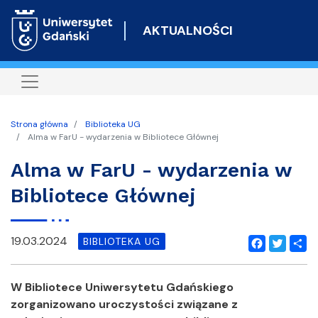
Przejdź
do
AKTUALNOŚCI
treści
Strona główna
Biblioteka UG
Alma w FarU - wydarzenia w Bibliotece Głównej
Alma w FarU - wydarzenia w
Bibliotece Głównej
19.03.2024
BIBLIOTEKA UG
Facebook
Twitter
Shar
W Bibliotece Uniwersytetu Gdańskiego
zorganizowano uroczystości związane z