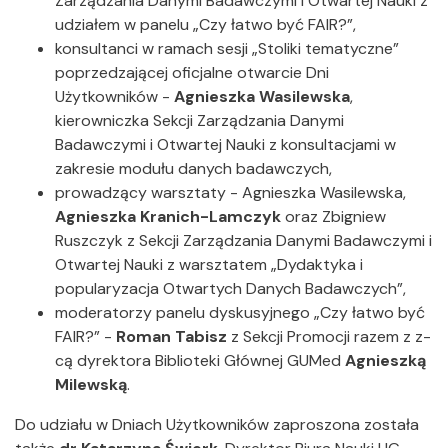
Zarządzania Danymi Badawczymi i Otwartej Nauki z
udziałem w panelu „Czy łatwo być FAIR?”,
konsultanci w ramach sesji „Stoliki tematyczne”
poprzedzającej oficjalne otwarcie Dni
Użytkowników -
Agnieszka Wasilewska
,
kierowniczka Sekcji Zarządzania Danymi
Badawczymi i Otwartej Nauki z konsultacjami w
zakresie modułu danych badawczych,
prowadzący warsztaty - Agnieszka Wasilewska,
Agnieszka Kranich-Lamczyk
oraz Zbigniew
Ruszczyk z Sekcji Zarządzania Danymi Badawczymi i
Otwartej Nauki z warsztatem „Dydaktyka i
popularyzacja Otwartych Danych Badawczych”,
moderatorzy panelu dyskusyjnego „Czy łatwo być
FAIR?” -
Roman Tabisz
z Sekcji Promocji razem z z-
cą dyrektora Biblioteki Głównej GUMed
Agnieszką
Milewską
.
Do udziału w Dniach Użytkowników zaproszona została