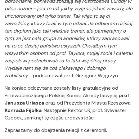
porównanie, ponieważ zbliżają się Mistrzostwa Europy w
piłce nożnej - jest to tak jakby wygrać jakieś zawody, ale
uhonorowany był tylko trener. Tak więc to są ci
zawodnicy, którzy brali w tym udział. Ja odbieram dzisiaj
ten dyplom jako taki właśnie trener, ale pamiętajmy o
tym, że jest cała grupa zawodników, którzy zapracowali
na to co dzisiaj państwo usłyszeli. Chciałbym tym
wszystkim osobom od prof. Taylora, mojej żonie i całemu
zespołowi podziękować za te lata wspólnej pracy.
Wydaje nam się, że coś ciekawego i dobrego
zrobiliśmy
- podsumował prof. Grzegorz Węgrzyn.
Na koniec odczytane zostały listy gratulacyjne od
Przewodniczącego Polskiej Komisji Akredytacyjnej
prof.
Janusza Uriasza
oraz od Prezydenta Miasta Rzeszowa
Konrada Fijołka
. Następnie Rektor UR, prof. Sylwester
Czopek, zamknął tę część uroczystości.
Zapraszamy do obejrzenia relacji z ceremonii.