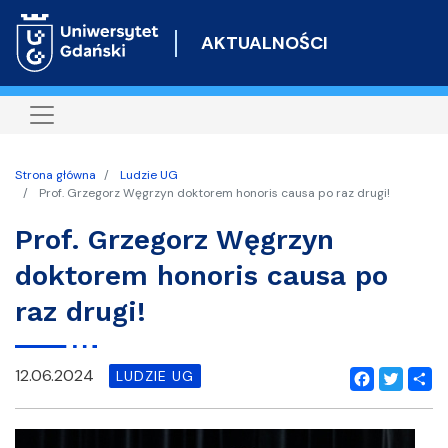
Przejdź
do
AKTUALNOŚCI
treści
Strona główna
Ludzie UG
Prof. Grzegorz Węgrzyn doktorem honoris causa po raz drugi!
Prof. Grzegorz Węgrzyn
doktorem honoris causa po
raz drugi!
12.06.2024
LUDZIE UG
Facebook
Twitter
Shar