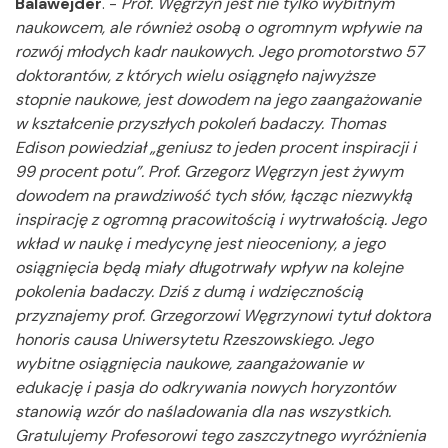
Balawejder
. -
Prof. Węgrzyn jest nie tylko wybitnym
naukowcem, ale również osobą o ogromnym wpływie na
rozwój młodych kadr naukowych. Jego promotorstwo 57
doktorantów, z których wielu osiągnęło najwyższe
stopnie naukowe, jest dowodem na jego zaangażowanie
w kształcenie przyszłych pokoleń badaczy. Thomas
Edison powiedział „geniusz to jeden procent inspiracji i
99 procent potu”. Prof. Grzegorz Węgrzyn jest żywym
dowodem na prawdziwość tych słów, łącząc niezwykłą
inspirację z ogromną pracowitością i wytrwałością. Jego
wkład w naukę i medycynę jest nieoceniony, a jego
osiągnięcia będą miały długotrwały wpływ na kolejne
pokolenia badaczy. Dziś z dumą i wdzięcznością
przyznajemy prof. Grzegorzowi Węgrzynowi tytuł doktora
honoris causa Uniwersytetu Rzeszowskiego. Jego
wybitne osiągnięcia naukowe, zaangażowanie w
edukację i pasja do odkrywania nowych horyzontów
stanowią wzór do naśladowania dla nas wszystkich.
Gratulujemy Profesorowi tego zaszczytnego wyróżnienia