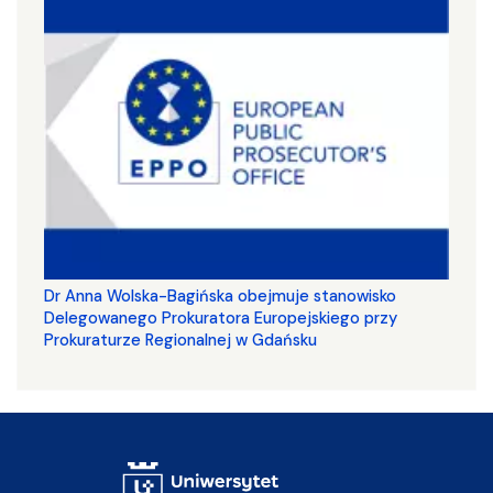
Dr Anna Wolska-Bagińska obejmuje stanowisko
Delegowanego Prokuratora Europejskiego przy
Prokuraturze Regionalnej w Gdańsku