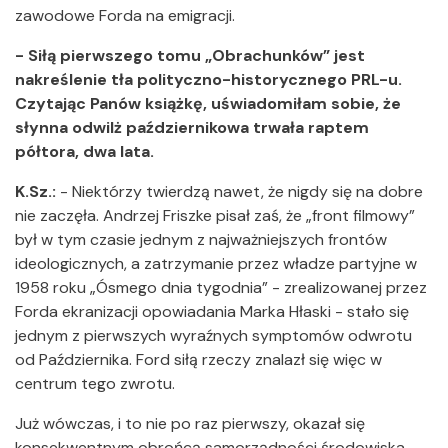
zawodowe Forda na emigracji.
- Siłą pierwszego tomu „Obrachunków” jest
nakreślenie tła polityczno-historycznego PRL-u.
Czytając Panów książkę, uświadomiłam sobie, że
słynna odwilż październikowa trwała raptem
półtora, dwa lata.
K.Sz.:
- Niektórzy twierdzą nawet, że nigdy się na dobre
nie zaczęła. Andrzej Friszke pisał zaś, że „front filmowy”
był w tym czasie jednym z najważniejszych frontów
ideologicznych, a zatrzymanie przez władze partyjne w
1958 roku „Ósmego dnia tygodnia” - zrealizowanej przez
Forda ekranizacji opowiadania Marka Hłaski - stało się
jednym z pierwszych wyraźnych symptomów odwrotu
od Października. Ford siłą rzeczy znalazł się więc w
centrum tego zwrotu.
Już wówczas, i to nie po raz pierwszy, okazał się
konsekwentnym obrońcą samorządności środowiska -