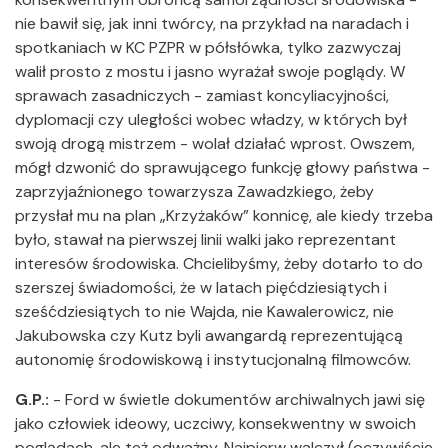
nie bawił się, jak inni twórcy, na przykład na naradach i
spotkaniach w KC PZPR w półsłówka, tylko zazwyczaj
walił prosto z mostu i jasno wyrażał swoje poglądy. W
sprawach zasadniczych - zamiast koncyliacyjności,
dyplomacji czy uległości wobec władzy, w których był
swoją drogą mistrzem - wolał działać wprost. Owszem,
mógł dzwonić do sprawującego funkcję głowy państwa -
zaprzyjaźnionego towarzysza Zawadzkiego, żeby
przysłał mu na plan „Krzyżaków” konnicę, ale kiedy trzeba
było, stawał na pierwszej linii walki jako reprezentant
interesów środowiska. Chcielibyśmy, żeby dotarło to do
szerszej świadomości, że w latach pięćdziesiątych i
sześćdziesiątych to nie Wajda, nie Kawalerowicz, nie
Jakubowska czy Kutz byli awangardą reprezentującą
autonomię środowiskową i instytucjonalną filmowców.
G.P.:
- Ford w świetle dokumentów archiwalnych jawi się
jako człowiek ideowy, uczciwy, konsekwentny w swoich
poglądach, ale też odważny. Najpierw walczył (oczywiście