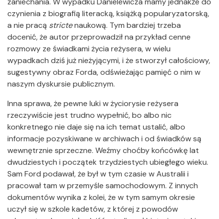
zaniechania. W wypadku Danielewicza mamy jednakże do
czynienia z biografią literacką, książką popularyzatorską,
a nie pracą
stricte
naukową. Tym bardziej trzeba
docenić, że autor przeprowadził na przykład cenne
rozmowy ze świadkami życia reżysera, w wielu
wypadkach dziś już nieżyjącymi, i że stworzył całościowy,
sugestywny obraz Forda, odświeżając pamięć o nim w
naszym dyskursie publicznym.
Inna sprawa, że pewne luki w życiorysie reżysera
rzeczywiście jest trudno wypełnić, bo albo nic
konkretnego nie daje się na ich temat ustalić, albo
informacje pozyskiwane w archiwach i od świadków są
wewnętrznie sprzeczne. Weźmy choćby końcówkę lat
dwudziestych i początek trzydziestych ubiegłego wieku.
Sam Ford podawał, że był w tym czasie w Australii i
pracował tam w przemyśle samochodowym. Z innych
dokumentów wynika z kolei, że w tym samym okresie
uczył się w szkole kadetów, z której z powodów