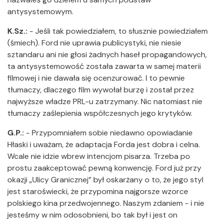
antysystemowym.
K.Sz.:
- Jeśli tak powiedziałem, to słusznie powiedziałem
(śmiech). Ford nie uprawia publicystyki, nie niesie
sztandaru ani nie głosi żadnych haseł propagandowych,
ta antysystemowość została zawarta w samej materii
filmowej i nie dawała się ocenzurować. I to pewnie
tłumaczy, dlaczego film wywołał burzę i został przez
najwyższe władze PRL-u zatrzymany. Nic natomiast nie
tłumaczy zaślepienia współczesnych jego krytyków.
G.P.:
- Przypomniałem sobie niedawno opowiadanie
Hłaski i uważam, że adaptacja Forda jest dobra i celna.
Wcale nie idzie wbrew intencjom pisarza. Trzeba po
prostu zaakceptować pewną konwencję. Ford już przy
okazji „Ulicy Granicznej” był oskarżany o to, że jego styl
jest staroświecki, że przypomina najgorsze wzorce
polskiego kina przedwojennego. Naszym zdaniem - i nie
jesteśmy w nim odosobnieni, bo tak był i jest on