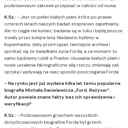
podstawowym zakresie przepisać w całości od nowa.
K.Sz.:
- Jest on pełen białych plam, które po prawie
czterech latach naszych badań stopniowo zapełniamy.
Ale to ciągle nie koniec, badania są w toku i będą jeszcze
trwały przez kolejne lata. Niedawno byliśmy w
Kopenhadze, żeby przetrząsać tamtejsze archiwa i
spotkać się ze świadkami życia Forda, a za moment to
samo będziemy robili w Pradze. Usuwanie białych plam i
nowe ustalenia faktograficzne siłą rzeczy zmieniają zaś
optykę i wpływają na nasz sposób postrzegania Forda.
- Na rynku jest już wydana kilka lat temu popularna
biografia Michała Danielewicza „Ford. Reżyser”.
Autor powiela znane fakty bez ich sprawdzenia i
weryfikacji?
K.Sz.:
- Podstawowym grzechem wszystkich
dotychczasowych biografów Forda był grzech