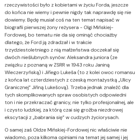
rzeczywistości było z kobietami w życiu Forda, jeszcze
do końca nie wiemy i pewnie nigdy tak naprawdę się nie
dowiemy. Będę musiał coś na ten temat napisać w
biografii pierwszej żony reżysera - Olgi Mińskiej-
Fordowej, bo tematu nie da się ominąć chociażby
dlatego, że Ford ją zdradzał i w trakcie
trzydziestoletniego z nią małżeństwa doczekał się
dwóch nieślubnych synów: Aleksandra juniora (ze
związku z poznaną w ZSRR w 1943 roku Janiną
Wieczerzyńską) i Jiříego Lukeša (to z kolei owoc romansu
z końca lat czterdziestych z czeską montażystką „Ulicy
Granicznej” Jiřiną Lukešovą). Trzeba jednak znaleźć dla
tych skomplikowanych spraw osobistych odpowiedni
ton i nie przekraczać granicy, nie tylko profesjonalnej, ale
i czysto ludzkiej, za którą czai się groźba niezdrowej
ekscytacji z „babrania się” w cudzych życiorysach.
O samej zaś Oldze Mińskiej-Fordowej nic właściwie nie
wiadomo, poza kilkoma opiniami na temat jej samej i jej