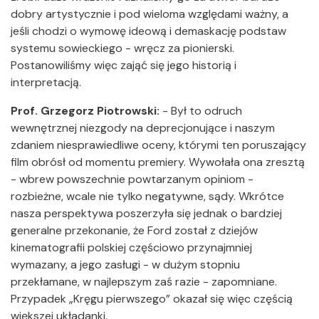
dobry artystycznie i pod wieloma względami ważny, a
jeśli chodzi o wymowę ideową i demaskację podstaw
systemu sowieckiego - wręcz za pionierski.
Postanowiliśmy więc zająć się jego historią i
interpretacją.
Prof. Grzegorz Piotrowski:
- Był to odruch
wewnętrznej niezgody na deprecjonujące i naszym
zdaniem niesprawiedliwe oceny, którymi ten poruszający
film obrósł od momentu premiery. Wywołała ona zresztą
- wbrew powszechnie powtarzanym opiniom -
rozbieżne, wcale nie tylko negatywne, sądy. Wkrótce
nasza perspektywa poszerzyła się jednak o bardziej
generalne przekonanie, że Ford został z dziejów
kinematografii polskiej częściowo przynajmniej
wymazany, a jego zasługi - w dużym stopniu
przekłamane, w najlepszym zaś razie - zapomniane.
Przypadek „Kręgu pierwszego” okazał się więc częścią
większej układanki.