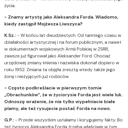
życia.
- Znamy artystę jako Aleksandra Forda. Wiadomo,
kiedy zastąpił Mojżesza Liwszyca?
K.Sz.:
- W końcu lat dwudziestych. Od tamtego czasu w
działalności artystycznej i na forum publicznym, a nawet
w dokumentach wojskowych Armii Polskiej w ZSRR,
zawsze już figurował jako Aleksander Ford. Chociaż
urzędowej zmiany imienia i nazwiska dokonał dopiero w
roku 1952. Zmiana ta objęła zresztą wtedy także jego
żonę i nieżyjących już rodziców.
- Często podkreślacie w pierwszym tomie
„Obrachunków”, że w życiorysie Forda jest wiele luk.
Odnoszę wrażenie, że nie tylko wypełniacie białe
plamy, ale też rysujecie postać Forda na nowo.
G.P.:
- Przede wszystkim ustalamy i korygujemy fakty. Bo
też życiorys Aleksandra Forda trzeba właściwie w tym