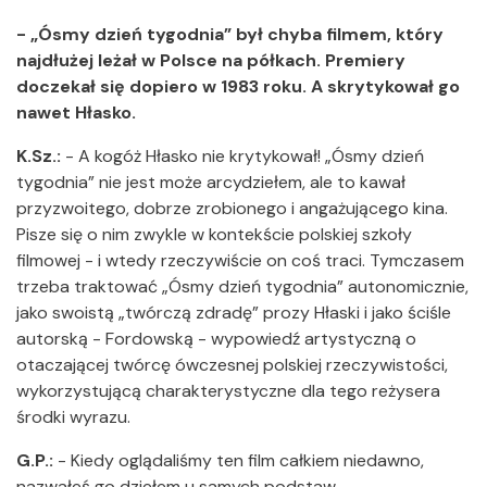
- „Ósmy dzień tygodnia” był chyba filmem, który
najdłużej leżał w Polsce na półkach. Premiery
doczekał się dopiero w 1983 roku. A skrytykował go
nawet Hłasko.
K.Sz.:
- A kogóż Hłasko nie krytykował! „Ósmy dzień
tygodnia” nie jest może arcydziełem, ale to kawał
przyzwoitego, dobrze zrobionego i angażującego kina.
Pisze się o nim zwykle w kontekście polskiej szkoły
filmowej - i wtedy rzeczywiście on coś traci. Tymczasem
trzeba traktować „Ósmy dzień tygodnia” autonomicznie,
jako swoistą „twórczą zdradę” prozy Hłaski i jako ściśle
autorską - Fordowską - wypowiedź artystyczną o
otaczającej twórcę ówczesnej polskiej rzeczywistości,
wykorzystującą charakterystyczne dla tego reżysera
środki wyrazu.
G.P.:
- Kiedy oglądaliśmy ten film całkiem niedawno,
nazwałeś go dziełem u samych podstaw