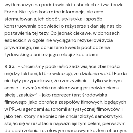
wytłumaczyć na podstawie akt esbeckich z tzw. teczki
Forda. Nie tylko konkretne informacje, ale całe
sformułowania, ich dobór, stylistyka i sposób
konstruowania opowieści o reżyserze skłaniają nas do
postawienia tej tezy. Co jednak ciekawe, w donosach
esbeckich w ogóle nie wyciągano reżyserowi życia
prywatnego, nie poruszano kwestii pochodzenia
żydowskiego ani też jego relacji z kobietami.
K.Sz.:
- Chcieliśmy podkreślić zadziwiające zbieżności
między faktami, które wskazują, że działania wokół Forda
nie były przypadkowe, że rzeczywiście - tylko w innym
sensie - czymś sobie na skierowaną przeciwko niemu
akcję „zasłużył” - jako reprezentant środowiska
filmowego, jako obrońca zespołów filmowych, będących
w PRL-u agendami autonomii artystycznej filmowców, i
jako ten, który na koniec nie chciał złożyć samokrytyki,
stając się w rezultacie najważniejszym celem, pierwszym
do odstrzelenia i czołowym marcowym kozłem ofiarnym.