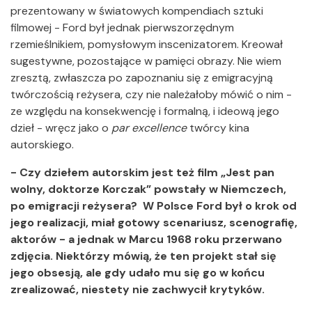
prezentowany w światowych kompendiach sztuki
filmowej - Ford był jednak pierwszorzędnym
rzemieślnikiem, pomysłowym inscenizatorem. Kreował
sugestywne, pozostające w pamięci obrazy. Nie wiem
zresztą, zwłaszcza po zapoznaniu się z emigracyjną
twórczością reżysera, czy nie należałoby mówić o nim -
ze względu na konsekwencję i formalną, i ideową jego
dzieł - wręcz jako o
par excellence
twórcy kina
autorskiego.
- Czy dziełem autorskim jest też film „Jest pan
wolny, doktorze Korczak” powstały w Niemczech,
po emigracji reżysera? W Polsce Ford był o krok od
jego realizacji, miał gotowy scenariusz, scenografię,
aktorów - a jednak w Marcu 1968 roku przerwano
zdjęcia. Niektórzy mówią, że ten projekt stał się
jego obsesją, ale gdy udało mu się go w końcu
zrealizować, niestety nie zachwycił krytyków.