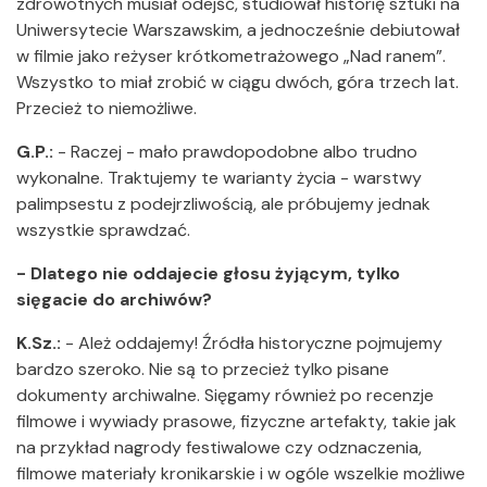
zdrowotnych musiał odejść, studiował historię sztuki na
Uniwersytecie Warszawskim, a jednocześnie debiutował
w filmie jako reżyser krótkometrażowego „Nad ranem”.
Wszystko to miał zrobić w ciągu dwóch, góra trzech lat.
Przecież to niemożliwe.
G.P.:
- Raczej - mało prawdopodobne albo trudno
wykonalne. Traktujemy te warianty życia - warstwy
palimpsestu z podejrzliwością, ale próbujemy jednak
wszystkie sprawdzać.
- Dlatego nie oddajecie głosu żyjącym, tylko
sięgacie do archiwów?
K.Sz.:
- Ależ oddajemy! Źródła historyczne pojmujemy
bardzo szeroko. Nie są to przecież tylko pisane
dokumenty archiwalne. Sięgamy również po recenzje
filmowe i wywiady prasowe, fizyczne artefakty, takie jak
na przykład nagrody festiwalowe czy odznaczenia,
filmowe materiały kronikarskie i w ogóle wszelkie możliwe