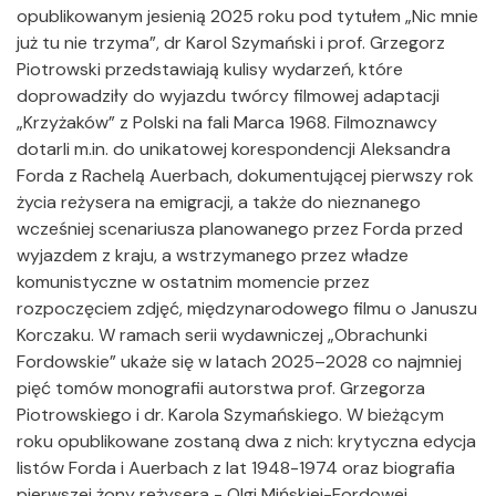
opublikowanym jesienią 2025 roku pod tytułem „Nic mnie
już tu nie trzyma”, dr Karol Szymański i prof. Grzegorz
Piotrowski przedstawiają kulisy wydarzeń, które
doprowadziły do wyjazdu twórcy filmowej adaptacji
„Krzyżaków” z Polski na fali Marca 1968. Filmoznawcy
dotarli m.in. do unikatowej korespondencji Aleksandra
Forda z Rachelą Auerbach, dokumentującej pierwszy rok
życia reżysera na emigracji, a także do nieznanego
wcześniej scenariusza planowanego przez Forda przed
wyjazdem z kraju, a wstrzymanego przez władze
komunistyczne w ostatnim momencie przez
rozpoczęciem zdjęć, międzynarodowego filmu o Januszu
Korczaku. W ramach serii wydawniczej „Obrachunki
Fordowskie” ukaże się w latach 2025–2028 co najmniej
pięć tomów monografii autorstwa prof. Grzegorza
Piotrowskiego i dr. Karola Szymańskiego. W bieżącym
roku opublikowane zostaną dwa z nich: krytyczna edycja
listów Forda i Auerbach z lat 1948-1974 oraz biografia
pierwszej żony reżysera - Olgi Mińskiej-Fordowej.