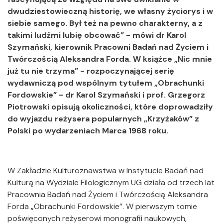
dwudziestowieczną historię, we własny życiorys i w
siebie samego. Był też na pewno charakterny, a z
takimi ludźmi lubię obcować” - mówi dr Karol
Szymański, kierownik Pracowni Badań nad Życiem i
Twórczością Aleksandra Forda. W książce „Nic mnie
już tu nie trzyma” - rozpoczynającej serię
wydawniczą pod wspólnym tytułem „Obrachunki
Fordowskie” - dr Karol Szymański i prof. Grzegorz
Piotrowski opisują okoliczności, które doprowadziły
do wyjazdu reżysera popularnych „Krzyżaków” z
Polski po wydarzeniach Marca 1968 roku.
W Zakładzie Kulturoznawstwa w Instytucie Badań nad
Kulturą na Wydziale Filologicznym UG działa od trzech lat
Pracownia Badań nad Życiem i Twórczością Aleksandra
Forda „Obrachunki Fordowskie”. W pierwszym tomie
poświęconych reżyserowi monografii naukowych,