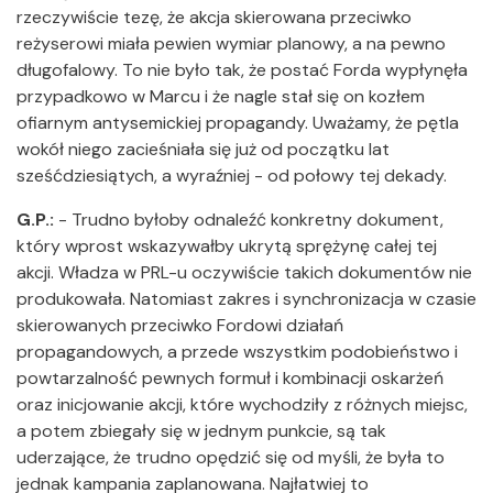
rzeczywiście tezę, że akcja skierowana przeciwko
reżyserowi miała pewien wymiar planowy, a na pewno
długofalowy. To nie było tak, że postać Forda wypłynęła
przypadkowo w Marcu i że nagle stał się on kozłem
ofiarnym antysemickiej propagandy. Uważamy, że pętla
wokół niego zacieśniała się już od początku lat
sześćdziesiątych, a wyraźniej - od połowy tej dekady.
G.P.:
- Trudno byłoby odnaleźć konkretny dokument,
który wprost wskazywałby ukrytą sprężynę całej tej
akcji. Władza w PRL-u oczywiście takich dokumentów nie
produkowała. Natomiast zakres i synchronizacja w czasie
skierowanych przeciwko Fordowi działań
propagandowych, a przede wszystkim podobieństwo i
powtarzalność pewnych formuł i kombinacji oskarżeń
oraz inicjowanie akcji, które wychodziły z różnych miejsc,
a potem zbiegały się w jednym punkcie, są tak
uderzające, że trudno opędzić się od myśli, że była to
jednak kampania zaplanowana. Najłatwiej to