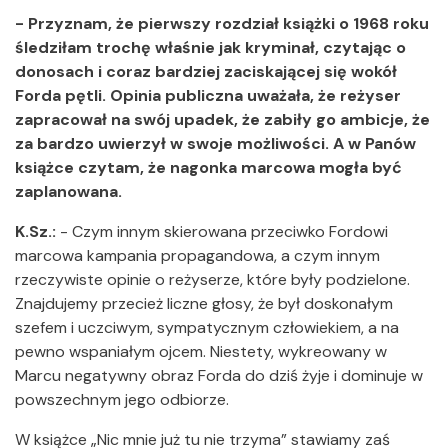
- Przyznam, że pierwszy rozdział książki o 1968 roku
śledziłam trochę właśnie jak kryminał, czytając o
donosach i coraz bardziej zaciskającej się wokół
Forda pętli. Opinia publiczna uważała, że reżyser
zapracował na swój upadek, że zabiły go ambicje, że
za bardzo uwierzył w swoje możliwości. A w Panów
książce czytam, że nagonka marcowa mogła być
zaplanowana.
K.Sz.:
- Czym innym skierowana przeciwko Fordowi
marcowa kampania propagandowa, a czym innym
rzeczywiste opinie o reżyserze, które były podzielone.
Znajdujemy przecież liczne głosy, że był doskonałym
szefem i uczciwym, sympatycznym człowiekiem, a na
pewno wspaniałym ojcem. Niestety, wykreowany w
Marcu negatywny obraz Forda do dziś żyje i dominuje w
powszechnym jego odbiorze.
W książce „Nic mnie już tu nie trzyma” stawiamy zaś