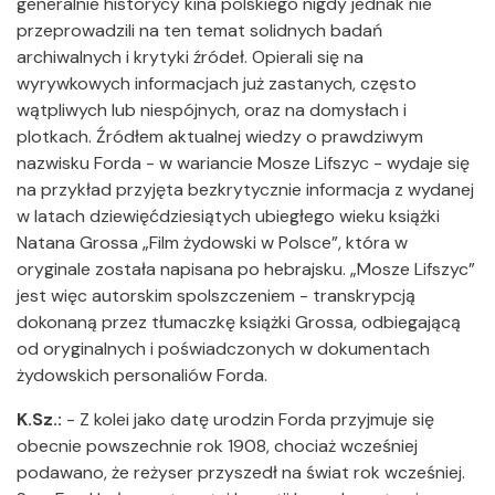
generalnie historycy kina polskiego nigdy jednak nie
przeprowadzili na ten temat solidnych badań
archiwalnych i krytyki źródeł. Opierali się na
wyrywkowych informacjach już zastanych, często
wątpliwych lub niespójnych, oraz na domysłach i
plotkach. Źródłem aktualnej wiedzy o prawdziwym
nazwisku Forda - w wariancie Mosze Lifszyc - wydaje się
na przykład przyjęta bezkrytycznie informacja z wydanej
w latach dziewięćdziesiątych ubiegłego wieku książki
Natana Grossa „Film żydowski w Polsce”, która w
oryginale została napisana po hebrajsku. „Mosze Lifszyc”
jest więc autorskim spolszczeniem - transkrypcją
dokonaną przez tłumaczkę książki Grossa, odbiegającą
od oryginalnych i poświadczonych w dokumentach
żydowskich personaliów Forda.
K.Sz.:
- Z kolei jako datę urodzin Forda przyjmuje się
obecnie powszechnie rok 1908, chociaż wcześniej
podawano, że reżyser przyszedł na świat rok wcześniej.