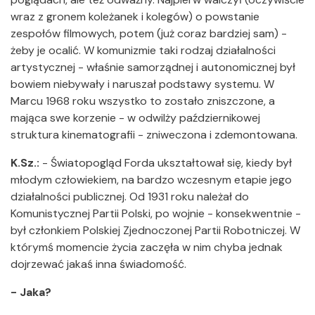
wraz z gronem koleżanek i kolegów) o powstanie
zespołów filmowych, potem (już coraz bardziej sam) -
żeby je ocalić. W komunizmie taki rodzaj działalności
artystycznej - właśnie samorządnej i autonomicznej był
bowiem niebywały i naruszał podstawy systemu. W
Marcu 1968 roku wszystko to zostało zniszczone, a
mająca swe korzenie - w odwilży październikowej
struktura kinematografii - zniweczona i zdemontowana.
K.Sz.:
- Światopogląd Forda ukształtował się, kiedy był
młodym człowiekiem, na bardzo wczesnym etapie jego
działalności publicznej. Od 1931 roku należał do
Komunistycznej Partii Polski, po wojnie - konsekwentnie -
był członkiem Polskiej Zjednoczonej Partii Robotniczej. W
którymś momencie życia zaczęła w nim chyba jednak
dojrzewać jakaś inna świadomość.
- Jaka?