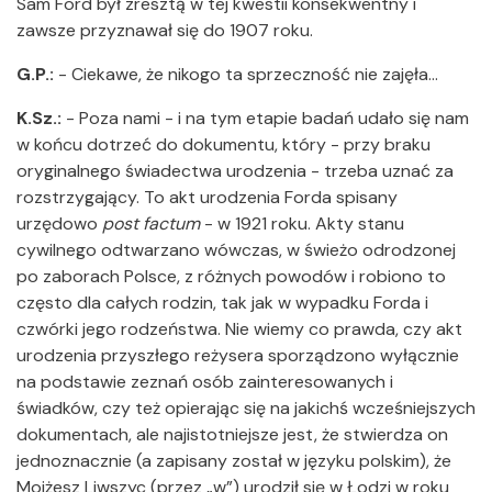
Sam Ford był zresztą w tej kwestii konsekwentny i
zawsze przyznawał się do 1907 roku.
G.P.:
- Ciekawe, że nikogo ta sprzeczność nie zajęła…
K.Sz.:
- Poza nami - i na tym etapie badań udało się nam
w końcu dotrzeć do dokumentu, który - przy braku
oryginalnego świadectwa urodzenia - trzeba uznać za
rozstrzygający. To akt urodzenia Forda spisany
urzędowo
post factum
- w 1921 roku. Akty stanu
cywilnego odtwarzano wówczas, w świeżo odrodzonej
po zaborach Polsce, z różnych powodów i robiono to
często dla całych rodzin, tak jak w wypadku Forda i
czwórki jego rodzeństwa. Nie wiemy co prawda, czy akt
urodzenia przyszłego reżysera sporządzono wyłącznie
na podstawie zeznań osób zainteresowanych i
świadków, czy też opierając się na jakichś wcześniejszych
dokumentach, ale najistotniejsze jest, że stwierdza on
jednoznacznie (a zapisany został w języku polskim), że
Mojżesz Liwszyc (przez „w”) urodził się w Łodzi w roku