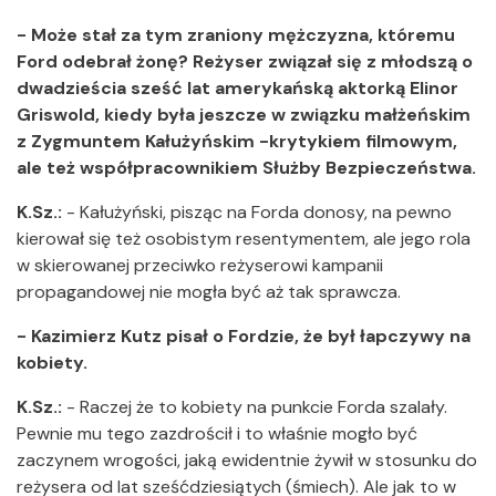
- Może stał za tym zraniony mężczyzna, któremu
Ford odebrał żonę? Reżyser związał się z młodszą o
dwadzieścia sześć lat amerykańską aktorką Elinor
Griswold, kiedy była jeszcze w związku małżeńskim
z Zygmuntem Kałużyńskim -krytykiem filmowym,
ale też współpracownikiem Służby Bezpieczeństwa.
K.Sz.:
- Kałużyński, pisząc na Forda donosy, na pewno
kierował się też osobistym resentymentem, ale jego rola
w skierowanej przeciwko reżyserowi kampanii
propagandowej nie mogła być aż tak sprawcza.
- Kazimierz Kutz pisał o Fordzie, że był łapczywy na
kobiety.
K.Sz.:
- Raczej że to kobiety na punkcie Forda szalały.
Pewnie mu tego zazdrościł i to właśnie mogło być
zaczynem wrogości, jaką ewidentnie żywił w stosunku do
reżysera od lat sześćdziesiątych (śmiech). Ale jak to w