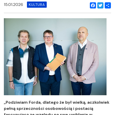
15.01.2026
KULTURA
Facebook
Twitter
Shar
„
Podziwiam Forda, dlatego że był wielką, aczkolwiek
pełną sprzeczności osobowością i postacią
fascynującą ze względu na swe uwikłanie w