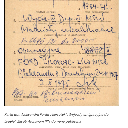
Karta dot. Aleksandra Forda z kartoteki „Wyjazdy emigracyjne do
Izraela”. Zasób Archiwum IPN, domena publiczna