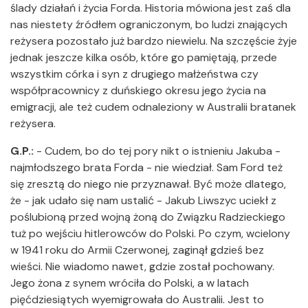
ślady działań i życia Forda. Historia mówiona jest zaś dla
nas niestety źródłem ograniczonym, bo ludzi znających
reżysera pozostało już bardzo niewielu. Na szczęście żyje
jednak jeszcze kilka osób, które go pamiętają, przede
wszystkim córka i syn z drugiego małżeństwa czy
współpracownicy z duńskiego okresu jego życia na
emigracji, ale też cudem odnaleziony w Australii bratanek
reżysera.
G.P.:
- Cudem, bo do tej pory nikt o istnieniu Jakuba -
najmłodszego brata Forda - nie wiedział. Sam Ford też
się zresztą do niego nie przyznawał. Być może dlatego,
że - jak udało się nam ustalić - Jakub Liwszyc uciekł z
poślubioną przed wojną żoną do Związku Radzieckiego
tuż po wejściu hitlerowców do Polski. Po czym, wcielony
w 1941 roku do Armii Czerwonej, zaginął gdzieś bez
wieści. Nie wiadomo nawet, gdzie został pochowany.
Jego żona z synem wróciła do Polski, a w latach
pięćdziesiątych wyemigrowała do Australii. Jest to