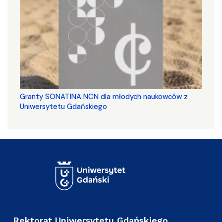
Granty SONATINA NCN dla młodych naukowców z
Uniwersytetu Gdańskiego
Rektorat Uniwersytetu Gdańskiego