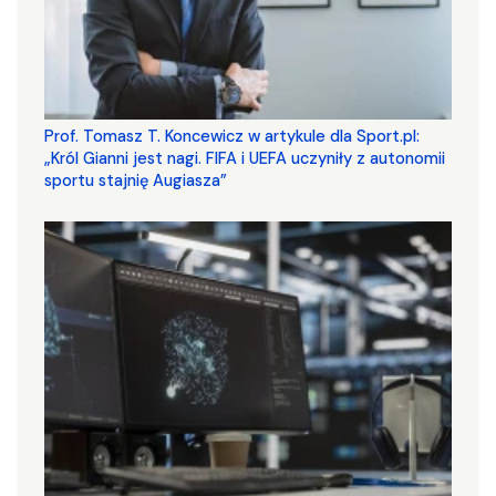
Prof. Tomasz T. Koncewicz w artykule dla Sport.pl:
„Król Gianni jest nagi. FIFA i UEFA uczyniły z autonomii
sportu stajnię Augiasza”