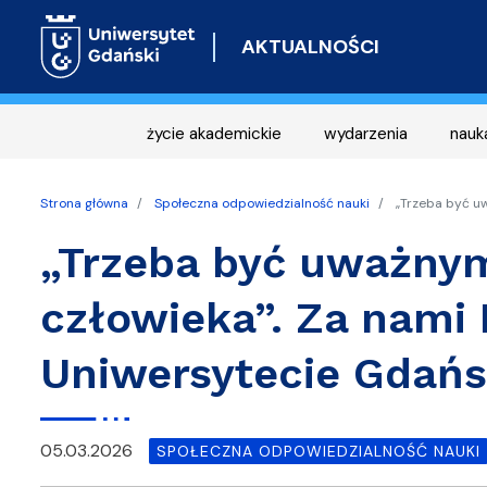
AKTUALNOŚCI
życie akademickie
wydarzenia
nauk
Strona główna
Społeczna odpowiedzialność nauki
„Trzeba być uw
„Trzeba być uważnym
człowieka”. Za nami 
Uniwersytecie Gdań
05.03.2026
SPOŁECZNA ODPOWIEDZIALNOŚĆ NAUKI