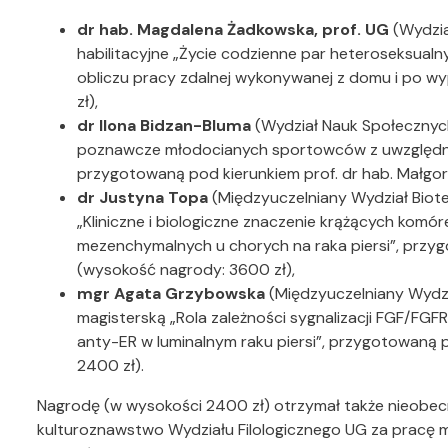
dr hab. Magdalena Żadkowska, prof. UG
(Wydzia
habilitacyjne „Życie codzienne par heteroseksualnych
obliczu pracy zdalnej wykonywanej z domu i po 
zł),
dr Ilona Bidzan-Bluma
(Wydział Nauk Społecznyc
poznawcze młodocianych sportowców z uwzględnie
przygotowaną pod kierunkiem prof. dr hab. Małgor
dr Justyna Topa
(Międzyuczelniany Wydział Biot
„Kliniczne i biologiczne znaczenie krążących kom
mezenchymalnych u chorych na raka piersi”, przyg
(wysokość nagrody: 3600 zł),
mgr Agata Grzybowska
(Międzyuczelniany Wydzi
magisterską „Rola zależności sygnalizacji FGF/FGFR 
anty-ER w luminalnym raku piersi”, przygotowaną p
2400 zł).
Nagrodę (w wysokości 2400 zł) otrzymał także nieobe
kulturoznawstwo Wydziału Filologicznego UG za pracę 