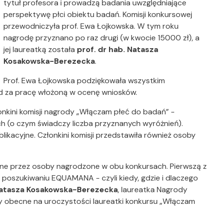
tytuł profesora i prowadzą badania uwzględniające
perspektywę płci obiektu badań. Komisji konkursowej
przewodniczyła prof. Ewa Łojkowska. W tym roku
nagrodę przyznano po raz drugi (w kwocie 15000 zł), a
jej laureatką została
prof. dr hab. Natasza
Kosakowska-Berezecka
.
Prof. Ewa Łojkowska podziękowała wszystkim
ód za pracę włożoną w ocenę wniosków.
onkini komisji nagrody „Włączam płeć do badań” -
h (o czym świadczy liczba przyznanych wyróżnień).
kacyjne. Członkini komisji przedstawiła również osoby
ne przez osoby nagrodzone w obu konkursach. Pierwszą z
W poszukiwaniu EQUAMANA - czyli kiedy, gdzie i dlaczego
Natasza Kosakowska-Berezecka
, laureatka Nagrody
ły obecne na uroczystości laureatki konkursu „Włączam