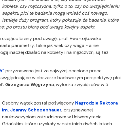
kobieta, czy mężczyzna, tylko o to, czy po uwzględnieniu
aspektu płci te badania mogą wnieść coś nowego.
Istnieje duży program, który pokazuje, że badania, które
ne; po prostu biorą pod uwagę kolejny aspekt.
starczająco brany pod uwagę, prof. Ewa Łojkowska
aite parametry, takie jak wiek czy waga - a nie
ogą inaczej działać na kobiety i na mężczyzn, są też
ń”
przyznawana jest
za najwyżej ocenione prace
ne, uwzględniające w obszarze badawczym perspektywę płci.
of. Grzegorza Węgrzyna
, wyłoniła zwycięzców w 5
Osobny wątek został poświęcony
Nagrodzie Rektora
im. Joanny Schopenhauer
,
przyznawanej
naukowczyniom zatrudnionym w Uniwersytecie
Gdańskim, które uzyskały w ostatnich dwóch latach