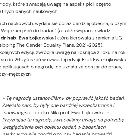
grody, które zwracają uwagę na aspekt płci, często
letnych danych naukowych.
ach naukowych, wydaje się coraz bardziej obecna, o czym
„Włączam płeć do badań” (a także wsparcie władz
. dr hab. Ewa Łojkowska
(która kierowała z ramienia UG
eloping The Gender Equality Plans, 2021-2025),
kolejnych edycji, zwróciła uwagę na rosnąca z roku na rok
ursu do 26 zgłoszeń w czwartej edycji. Prof. Ewa Łojkowska
aplikujących o nagrodę, co uznała za obszar do pracy,
aczy-mężczyzn.
- Tę nagrodę ustanowiliśmy, by poprawić jakość badań.
Zależało nam, by były one bardziej wszechstronne i
innowacyjne
- podkreśliła prof. Ewa Łojkowska.
-
Przyznając tę nagrodę, zwracaliśmy uwagę na potrzebę
uwzględnienia płci obiektu badań w badaniach
naukowych. Nie chodzi o to, czy badania prowadzi