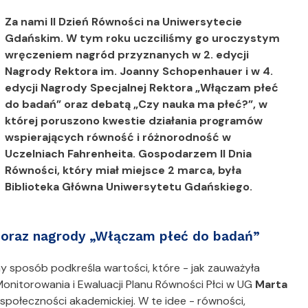
Za nami II Dzień Równości na Uniwersytecie
Gdańskim. W tym roku uczciliśmy go uroczystym
wręczeniem nagród przyznanych w 2. edycji
Nagrody Rektora im. Joanny Schopenhauer i w 4.
edycji Nagrody Specjalnej Rektora „Włączam płeć
do badań” oraz debatą „Czy nauka ma płeć?”, w
której poruszono kwestie działania programów
wspierających równość i różnorodność w
Uczelniach Fahrenheita. Gospodarzem II Dnia
Równości, który miał miejsce 2 marca, była
Biblioteka Główna Uniwersytetu Gdańskiego.
r oraz nagrody „Włączam płeć do badań”
 sposób podkreśla wartości, które - jak zauważyła
nitorowania i Ewaluacji Planu Równości Płci w UG
Marta
społeczności akademickiej. W te idee - równości,