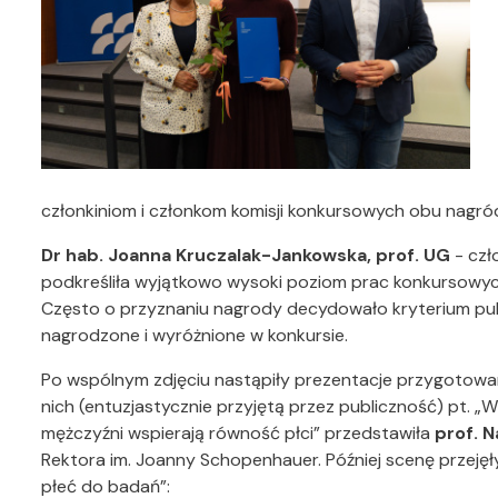
członkiniom i członkom komisji konkursowych obu nagr
Dr hab. Joanna Kruczalak-Jankowska, prof. UG
- czł
podkreśliła wyjątkowo wysoki poziom prac konkursowyc
Często o przyznaniu nagrody decydowało kryterium publi
nagrodzone i wyróżnione w konkursie.
Po wspólnym zdjęciu nastąpiły prezentacje przygotowa
nich (entuzjastycznie przyjętą przez publiczność) pt. „
mężczyźni wspierają równość płci” przedstawiła
prof. 
Rektora im. Joanny Schopenhauer. Później scenę przeję
płeć do badań”: