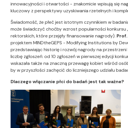
innowacyjności i otwartości - znakomicie wpisują się na
kluczowy z perspektywy uzyskiwania rzetelnych i komp
Świadomość, że płeć jest istotnym czynnikiem w badani
może świadczyć choćby wzrost popularności konkursu 
rektorskich, które przejęły finansowanie nagrody).
Prof
projektem MINDtheGEPS - Modifying Institutions by Dev
przedstawiając historię i rozwój nagrody na przestrzeni 
liczbę zgłoszeń: od 10 zgłoszeń w pierwszej edycji konk
wskazała także na znaczną przewagę kobiet wśród osób 
by w przyszłości zachęcić do liczniejszego udziału bad
Dlaczego włączanie płci do badań jest tak ważne?