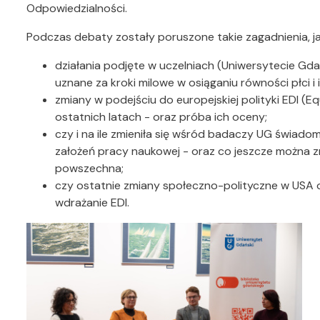
Odpowiedzialności.
Podczas debaty zostały poruszone takie zagadnienia, ja
działania podjęte w uczelniach (Uniwersytecie Gda
uznane za kroki milowe w osiąganiu równości płci i 
zmiany w podejściu do europejskiej polityki EDI (Equ
ostatnich latach - oraz próba ich oceny;
czy i na ile zmieniła się wśród badaczy UG świado
założeń pracy naukowej - oraz co jeszcze można zr
powszechna;
czy ostatnie zmiany społeczno-polityczne w USA 
wdrażanie EDI.