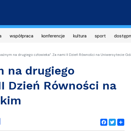
Przejdź
do
treści
a
współpraca
konferencje
kultura
sport
dostęp
ażnym na drugiego człowieka”. Za nami II Dzień Równości na Uniwersytecie G
 na drugiego
II Dzień Równości na
skim
Facebook
Twitter
Share