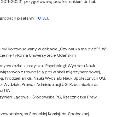
h 2011-2023”, przygotowaną pod kierunkiem dr. hab.
agrodach pisaliśmy
TUTAJ
.
ucji był kontynuowany w debacie „Czy nauka ma płeć?”. W
cje nie tylko na Uniwersytecie Gdańskim:
 psycholożka z Instytutu Psychologii Wydziału Nauk
wiązanych z równością płci w skali międzynarodowej,
log, Prodziekan ds. Nauki Wydziału Nauk Społecznych UG,
G
z Wydziału Prawa i Administracji UG, Rzeczniczka ds.
wi UG
żynierii Lądowej i Środowiska PG, Rzeczniczka Praw i
rzewodnicząca Senackiej Komisji ds. Społecznej