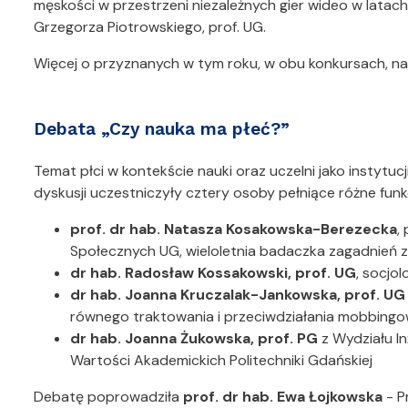
męskości w przestrzeni niezależnych gier wideo w latac
Grzegorza Piotrowskiego, prof. UG.
Więcej o przyznanych w tym roku, w obu konkursach, n
Debata „Czy nauka ma płeć?”
Temat płci w kontekście nauki oraz uczelni jako instyt
dyskusji uczestniczyły cztery osoby pełniące różne funk
prof. dr hab. Natasza Kosakowska-Berezecka
,
Społecznych UG, wieloletnia badaczka zagadnień z
dr hab. Radosław Kossakowski, prof. UG
, socjo
dr hab. Joanna Kruczalak-Jankowska, prof. U
równego traktowania i przeciwdziałania mobbingo
dr hab. Joanna Żukowska, prof. PG
z Wydziału In
Wartości Akademickich Politechniki Gdańskiej
Debatę poprowadziła
prof. dr hab. Ewa Łojkowska
- P