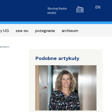
Radio MORS
EN
Słuchaj Radia
MORS
ny UG
sea-eu
pożegnania
archiwum
dańskim
Podobne artykuły