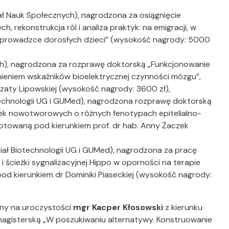
ł Nauk Społecznych), nagrodzona za osiągnięcie
, rekonstrukcja ról i analiza praktyk: na emigracji, w
wyprowadzce dorosłych dzieci” (wysokość nagrody: 5000
h), nagrodzona za rozprawę doktorską „Funkcjonowanie
niem wskaźników bioelektrycznej czynności mózgu”,
zaty Lipowskiej (wysokość nagrody: 3600 zł),
echnologii UG i GUMed), nagrodzona rozprawę doktorską
órek nowotworowych o różnych fenotypach epitelialno-
otowaną pod kierunkiem prof. dr hab. Anny Żaczek
ał Biotechnologii UG i GUMed), nagrodzona za pracę
i ścieżki sygnalizacyjnej Hippo w oporności na terapie
od kierunkiem dr Dominiki Piaseckiej (wysokość nagrody:
cny na uroczystości
mgr Kacper Kłosowski
z kierunku
magisterską „W poszukiwaniu alternatywy. Konstruowanie