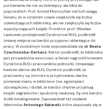
porównania nie rok wcześniejszy, ale kilka lat
poprzednich. Prof. Arnold Kłonczyński zwrócił uwagę
Senatu, że w ostatnim czasie zwiększyła się liczba
odwiedzających bibliotekę, ale nie zwiększyła się liczba
wypożyczających książki. Prorektor prof. Wiesław
Laskowski podziękował Dyrektorowi BUG, podkreślił
zmianę miejsca na bardzo przyjazne i skłaniające do
pracy. W podobnym tonie wypowiedziała się
dr Beata
Czechowska–Derkacz
. Rektor podkreślił, że biblioteka
jest prowadzona wzorcowo, a Senat nagrodził brawami
Dyrektora BUG i pracowników jednostki. Omawiając
kwestie darów dla BUG, Dyrektor podkreślił, że
pracownicy są ostrożni w przyjmowaniu darów,
ponieważ mamy w bibliotece tzw. egzemplarz
obowiązkowy, i dodał, że bardzo chętnie przyjmują
książki zagraniczne i spuściznę naukową. Są one bardzo
ściśle katalogowane. Zapowiedział też wydanie
felietonów
Antoniego Kakareki
, które ukazywały się w