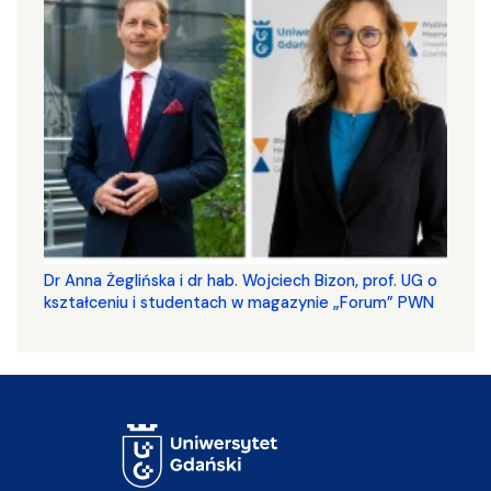
​​​​​​​Dr Anna Żeglińska i dr hab. Wojciech Bizon, prof. UG o
kształceniu i studentach w magazynie „Forum” PWN