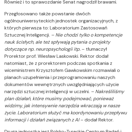
Również i to sprawozdanie Senat nagrodził brawami.
Przegłosowano także powstanie dwóch
ogólnouniwersyteckich jednostek organizacyjnych, z
których pierwsza to: Laboratorium Zastosowań
Sztucznej Inteligencji.
– Nie chodzi tylko o kompetencje
nauk ścisłych, ale też spływają pytania o projekty
dotyczące np. neuropsychologii itp.
– tłumaczył
Prorektor prof. Wiesław Laskowski. Rektor dodał
natomiast, że z prorektorem podczas spotkania z
wiceministrem Krzysztofem Gawkowskim rozmawiali o
planach uzupełnienia i przeprogramowaniu naszych
dokumentów wewnętrznych uwzględniających użycie
narzędzi sztucznej inteligencji w uczelni.
– Nakreśliliśmy
plan działań, które musimy podejmować, ponieważ
widzimy, jak intensywnie narzędzia wkraczają w nasze
życie. Laboratorium służyć ma koordynowaniu przepływu
informacji i działań związanych z AI
– dodał Rektor.
Drugą jednostką jest Polsko-Tureckie Centrum Badań i