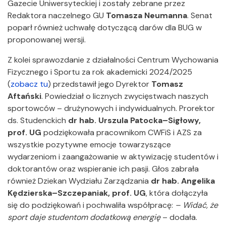
Gazecie Uniwersyteckiej i zostały zebrane przez
Redaktora naczelnego GU
Tomasza Neumanna
. Senat
poparł również uchwałę dotyczącą darów dla BUG w
proponowanej wersji.
Z kolei sprawozdanie z działalności Centrum Wychowania
Fizycznego i Sportu za rok akademicki 2024/2025
(
zobacz tu
) przedstawił jego Dyrektor
Tomasz
Aftański
. Powiedział o licznych zwycięstwach naszych
sportowców – drużynowych i indywidualnych. Prorektor
ds. Studenckich
dr hab. Urszula Patocka–Sigłowy,
prof. UG
podziękowała pracownikom CWFiS i AZS za
wszystkie pozytywne emocje towarzyszące
wydarzeniom i zaangażowanie w aktywizację studentów i
doktorantów oraz wspieranie ich pasji. Głos zabrała
również Dziekan Wydziału Zarządzania
dr hab. Angelika
Kędzierska–Szczepaniak, prof. UG
, która dołączyła
się do podziękowań i pochwaliła współpracę:
– Widać, że
sport daje studentom dodatkową energię
– dodała.