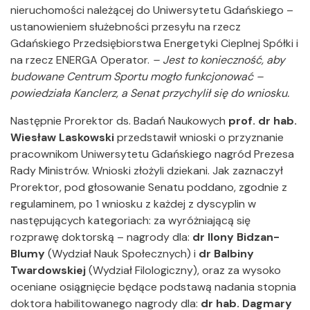
nieruchomości należącej do Uniwersytetu Gdańskiego –
ustanowieniem służebności przesyłu na rzecz
Gdańskiego Przedsiębiorstwa Energetyki Cieplnej Spółki i
na rzecz ENERGA Operator.
– Jest to konieczność, aby
budowane Centrum Sportu mogło funkcjonować –
powiedziała Kanclerz, a Senat przychylił się do wniosku.
Następnie Prorektor ds. Badań Naukowych
prof. dr hab.
Wiesław Laskowski
przedstawił wnioski o przyznanie
pracownikom Uniwersytetu Gdańskiego nagród Prezesa
Rady Ministrów. Wnioski złożyli dziekani. Jak zaznaczył
Prorektor, pod głosowanie Senatu poddano, zgodnie z
regulaminem, po 1 wniosku z każdej z dyscyplin w
następujących kategoriach: za wyróżniającą się
rozprawę doktorską – nagrody dla:
dr Ilony Bidzan-
Blumy
(Wydział Nauk Społecznych) i
dr Balbiny
Twardowskiej
(Wydział Filologiczny), oraz za wysoko
oceniane osiągnięcie będące podstawą nadania stopnia
doktora habilitowanego nagrody dla:
dr hab. Dagmary