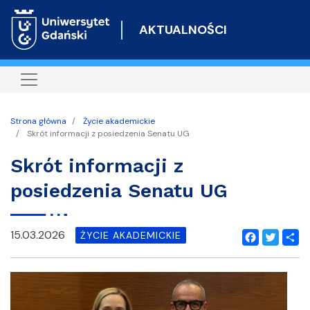
Przejdź
do
AKTUALNOŚCI
treści
Strona główna
Życie akademickie
Skrót informacji z posiedzenia Senatu UG
Skrót informacji z
posiedzenia Senatu UG
15.03.2026
ŻYCIE AKADEMICKIE
Facebook
Twitter
Shar