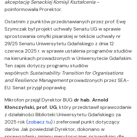
akceptację Senackiej Komisji Kształcenia
–
poinformowała Prorektor.
Ostatnim z punktów przedstawianych przez prof. Ewę
Szymczak był projekt uchwały Senatu UG w sprawie
sprostowania omyłki pisarskiej w tekście uchwały nr
29/25 Senatu Uniwersytetu Gdańskiego z dnia 12
czerwca 2025 r. w sprawie ustalenia programów studiów
na kierunkach prowadzonych w Uniwersytecie Gdańskim.
Ten zapis dotyczy programu studiów
wspólnych
Sustainability Transition for Organisations
and Resilience Management
prowadzonych przez SEA-
EU.
Senat przyjął poprawkę.
Mikrofon przejął Dyrektor BUG
dr hab. Arnold
Kłonczyński, prof. UG
, który przedstawił sprawozdanie
z działalności Biblioteki Uniwersytetu Gdańskiego za
2025 rok (
zobacz tu
) i zreferował punkt dotyczący
darów. Jak powiedział Dyrektor, dokonano w
sprawozdaniu zmiany merytorycznej, przywołując dla