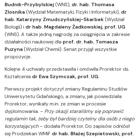
Budnik-Przybylskiej
(WNS),
dr. hab. Thomasa
Zlosnika
(Wydział Matematyki, Fizyki i Informatyki),
dr
hab. Katarzyny Zmudczyńskiej-Skarbek
(Wydział
Biologii) i
dr hab. Magdaleny Żadkowskiej, prof. UG
(WNS). A także jedną nagrodę za osiągnięcia w zakresie
działalności naukowej dla
prof. dr. hab. Tomasza
Puzyna
(Wydział Chemii). Senat przyjął wszystkie
propozycje.
Kolejne 4 uchwały przedstawiła i omówiła Prorektor ds.
Kształcenia
dr Ewa Szymczak, prof. UG
.
Pierwszy projekt dotyczył zmiany Regulaminu Studiów
Uniwersytetu Gdańskiego, a zmiany, jak powiedziała
Prorektor, wynikały m.in. ze zmian w procesie
dyplomowania. –
Przy okazji staraliśmy się poprawić
regulamin tak, żeby był bardziej czytelny dla osób z niego
korzystających
– dodała Prorektor. Do zapisów odniósł
się Prodziekan WMiF
dr hab. Błażej Szepietowski, prof.