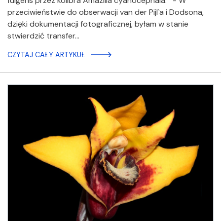
fulgens przez kolibra Amazilia cyanocephala. - W
przeciwieństwie do obserwacji van der Pijl`a i Dodsona,
dzięki dokumentacji fotograficznej, byłam w stanie
stwierdzić transfer…
CZYTAJ CAŁY ARTYKUŁ