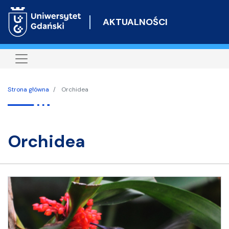
Przejdź
do
AKTUALNOŚCI
treści
Strona główna
Orchidea
orchidea