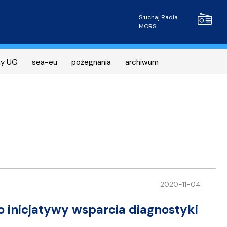
Radio MOR
Słuchaj Radia
MORS
ny UG
sea-eu
pożegnania
archiwum
2020-11-04
o inicjatywy wsparcia diagnostyki