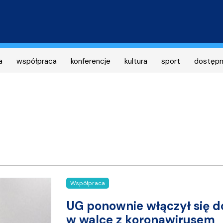
Przejdź
do
treści
a
współpraca
konferencje
kultura
sport
dostęp
Współpraca
UG ponownie włączył się d
w walce z koronawirusem