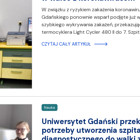
W związku z ryzykiem zakażenia koronawir
Gdańskiego ponownie wsparł podjęte już wc
szybkiego wykrywania zakażeń, przekazują
termocyklera Light Cycler 480 II do 7. Szp
CZYTAJ CAŁY ARTYKUŁ
Nauka
Uniwersytet Gdański przeka
potrzeby utworzenia szpit
diagnostycznego do walki