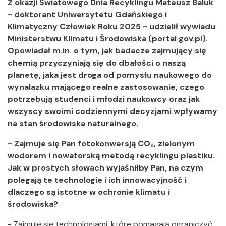
Z okazji Światowego Dnia Recyklingu Mateusz Baluk
- doktorant Uniwersytetu Gdańskiego i
Klimatyczny Człowiek Roku 2025 - udzielił wywiadu
Ministerstwu Klimatu i Środowiska (portal gov.pl).
Opowiadał m.in. o tym, jak badacze zajmujący się
chemią przyczyniają się do dbałości o naszą
planetę, jaka jest droga od pomysłu naukowego do
wynalazku mającego realne zastosowanie, czego
potrzebują studenci i młodzi naukowcy oraz jak
wszyscy swoimi codziennymi decyzjami wpływamy
na stan środowiska naturalnego.
- Zajmuje się Pan fotokonwersją CO₂, zielonym
wodorem i nowatorską metodą recyklingu plastiku.
Jak w prostych słowach wyjaśniłby Pan, na czym
polegają te technologie i ich innowacyjność i
dlaczego są istotne w ochronie klimatu i
środowiska?
- Zajmuję się technologiami, które pomagają ograniczyć