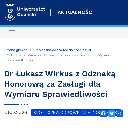
Przejdź
do
AKTUALNOŚCI
treści
Strona główna
Społeczna odpowiedzialność nauki
Dr Łukasz Wirkus z Odznaką Honorową za Zasługi dla Wymiaru
Sprawiedliwości
Dr Łukasz Wirkus z Odznaką
Honorową za Zasługi dla
Wymiaru Sprawiedliwości
01.07.2026
SPOŁECZNA ODPOWIEDZIALNOŚĆ NAUKI
Facebook
Twitter
Shar