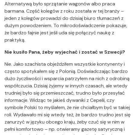
Alternatywą było sprzątanie wagonów albo praca
barmana. Część kolegów z roku została w tej branży –
jeden z kolegów prowadzi do dzisiaj biuro tłumaczeń z
dużym powodzeniem. To mikrodoświadczenie pokazuje,
że bardzo fajnie jest jeśli uda się połączyć naukę z
praktyką.
Nie kusiło Pana, żeby wyjechać i zostać w Szwecji?
Nie. Jako szachista objeździłem wszystkie kontynenty i
często spotykałem się z Polonią. Doświadczając bardzo
dużo życzliwości i wsparcia patrzyłem na nich z odrobiną
współczucia. Dzisiaj żyjemy w innych czasach, ale wtedy
trudniej było się przemieszczać, trudno było przesyłać
informacje. Widząc te jakieś dywaniki z Cepelii, czy
symbole Polski to myślałem, że nie chciałbym być w takiej
roli. Wydawało mi się wtedy też, że bardzo trudno jest się
zanurzyć w języku obcego kraju, żeby czuć się w nim w
pełni komfortowo – np. otwieramy gazetę satyryczną i