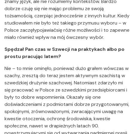
znamy język, ale nie rozumiemy kontekstów. Bardzo
dobrze czuję się nie mając problemu ze swoją
tożsamością, czerpiąc jednocześnie z innych kultur. Kiedy
studiowałem nie było też takiego przymusu wyboru – w
Polsce zaczęłypojawiaćsię różne możliwości i to zapewne
miało również wpływ na mój ówczesny wybór.
Spędzał Pan czas w Szwecji na praktykach albo po
prostu pracując latem?
Nie – to mnie ominęło, ponieważ dużo grałem wówczas w
szachy, zresztą do teraz jestem aktywnym szachistą w
szwedzkiej drużynie szachowej. Natomiast zdarzyło mi
się pracować w Polsce ze szwedzkimi przedsiębiorcami i
były to dobre wspomnienia. Okazały się one
doświadczeniami z podmiotami dobrze przygotowanymi,
spokojnymi, zrównoważonymi, zwracającymi uwagę na
kwestie otoczenia, ochronę środowiska, kwestie
społeczne, nawet w drapieżnych latach 90.
powstrzymującymi się od wytwarzania nadmiernej presji.