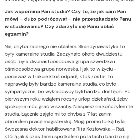
Jak wspomina Pan studia? Czy to, że jak sam Pan
mówi – dużo podróżował – nie przeszkadzało Panu
w studiowaniu? Czy zdarzyło się Panu oblać
egzamin?
Nie, chyba żadnego nie oblałem. Skandynawistyka to
były kameralne studia. Zaczynało około dwudziestu
osób: była dwunastoosobowa grupa szwedzka i
ośmioosobowa grupa norweska. I jak to w życiu -
ponieważ w trakcie ktoś odpadł, ktoś został, to
naprawdę były bardzo kameralne studia, co było
sympatyczne, bo wykładowcy byli bardzo dostępni. Po
pierwszym roku wziąłem roczny urlop dziekański, żeby
spokojnie móc grać w szachy. Niespiesznie kończyłem te
studia. Łącznie zajęło mi to chyba z 7 lat zanim
obroniłem pracę magisterską. Moją promotorką była
ówczesna doktor habilitowana Rita Kozłowska – Raś,
którą jakiś czas temu spotkałem po latach i bardzo się