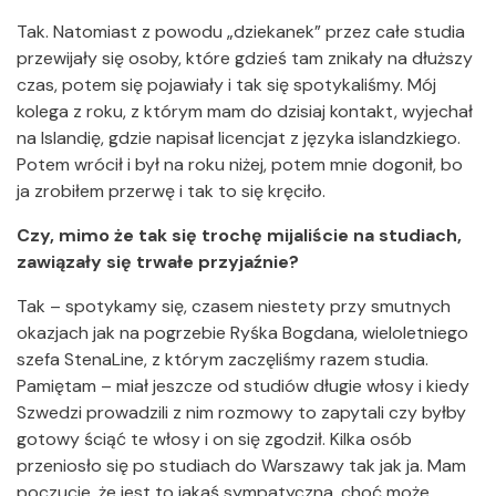
Tak. Natomiast z powodu „dziekanek” przez całe studia
przewijały się osoby, które gdzieś tam znikały na dłuższy
czas, potem się pojawiały i tak się spotykaliśmy. Mój
kolega z roku, z którym mam do dzisiaj kontakt, wyjechał
na Islandię, gdzie napisał licencjat z języka islandzkiego.
Potem wrócił i był na roku niżej, potem mnie dogonił, bo
ja zrobiłem przerwę i tak to się kręciło.
Czy, mimo że tak się trochę mijaliście na studiach,
zawiązały się trwałe przyjaźnie?
Tak – spotykamy się, czasem niestety przy smutnych
okazjach jak na pogrzebie Ryśka Bogdana, wieloletniego
szefa StenaLine, z którym zaczęliśmy razem studia.
Pamiętam – miał jeszcze od studiów długie włosy i kiedy
Szwedzi prowadzili z nim rozmowy to zapytali czy byłby
gotowy ściąć te włosy i on się zgodził. Kilka osób
przeniosło się po studiach do Warszawy tak jak ja. Mam
poczucie, że jest to jakaś sympatyczna, choć może