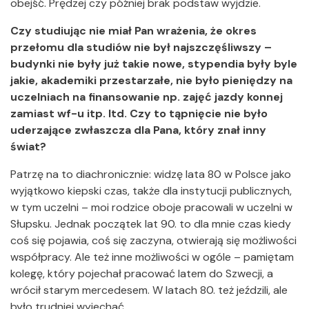
obejść. Prędzej czy później brak podstaw wyjdzie.
Czy studiując nie miał Pan wrażenia, że okres
przełomu dla studiów nie był najszczęśliwszy –
budynki nie były już takie nowe, stypendia były byle
jakie, akademiki przestarzałe, nie było pieniędzy na
uczelniach na finansowanie np. zajęć jazdy konnej
zamiast wf-u itp. Itd. Czy to tąpnięcie nie było
uderzające zwłaszcza dla Pana, który znał inny
świat?
Patrzę na to diachronicznie: widzę lata 80 w Polsce jako
wyjątkowo kiepski czas, także dla instytucji publicznych,
w tym uczelni – moi rodzice oboje pracowali w uczelni w
Słupsku. Jednak początek lat 90. to dla mnie czas kiedy
coś się pojawia, coś się zaczyna, otwierają się możliwości
współpracy. Ale też inne możliwości w ogóle – pamiętam
kolegę, który pojechał pracować latem do Szwecji, a
wrócił starym mercedesem. W latach 80. też jeździli, ale
było trudniej wyjechać.