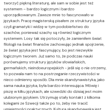
tworzyć piękną literaturę, ale sam w sobie jest też
systemem – bardzo logicznym i bardzo
uporządkowanym. Zawsze mnie to fascynowało w
językach. Pracę magisterską pisałem ze struktury języka
czyli gramatyki i widzę w tym podobieństwo do
szachów, ponieważ szachy są również logicznym
systemem. Losy tak się potoczyły, że zamieniłem świat
filologii na świat finansów zachowując jednak spojrzenie,
że świat języka jest fascynujący, bo jest niezwykle
logicznym tworem. Już samo to, że podczas nauki
porównujemy struktury języków słowiańskich,
germańskich, nieindoeuropejskich - jeśli się o nie otrzemy,
to pozwala nam to na postrzeganie rzeczywistości w
nieco odmienny sposób. Dla mnie skandynawistyka, jako
sama nauka języka, była bardzo interesująca. Mówię i
piszę w kilku językach, ale szwedzki do dzisiaj jest moim
ulubionym językiem. Utrzymuję stały kontakt z kilkoma
kolegami ze Szwecji także po to, żeby nie tracić
umiejętności praktycznych. Kultura skandynawska jest