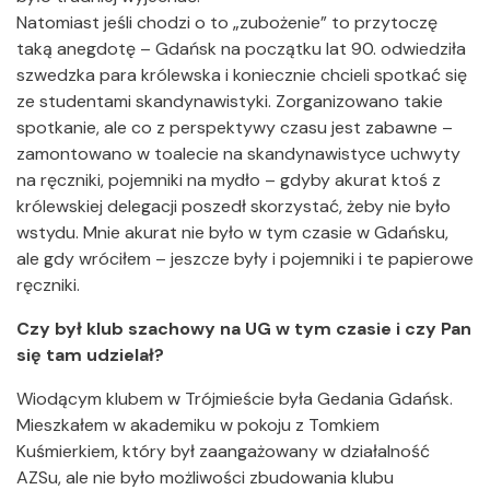
Natomiast jeśli chodzi o to „zubożenie” to przytoczę
taką anegdotę – Gdańsk na początku lat 90. odwiedziła
szwedzka para królewska i koniecznie chcieli spotkać się
ze studentami skandynawistyki. Zorganizowano takie
spotkanie, ale co z perspektywy czasu jest zabawne –
zamontowano w toalecie na skandynawistyce uchwyty
na ręczniki, pojemniki na mydło – gdyby akurat ktoś z
królewskiej delegacji poszedł skorzystać, żeby nie było
wstydu. Mnie akurat nie było w tym czasie w Gdańsku,
ale gdy wróciłem – jeszcze były i pojemniki i te papierowe
ręczniki.
Czy był klub szachowy na UG w tym czasie i czy Pan
się tam udzielał?
Wiodącym klubem w Trójmieście była Gedania Gdańsk.
Mieszkałem w akademiku w pokoju z Tomkiem
Kuśmierkiem, który był zaangażowany w działalność
AZSu, ale nie było możliwości zbudowania klubu