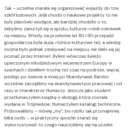
Tak – uczelnia starała się organizować wyjazdy do tzw.
szkół ludowych. Jeśli chodzi o naukowe projekty to nie
były placówki wiodące, ale bardziej chodziło o to,
żebyśmy zanurzyli się w języku, kulturze i robili cokolwiek
na miejscu. Wtedy, na przełomie lat 80 i 90 przepaść
gospodarcza była duża, różnice kulturowe też, a wiedzę
można było jednak zdobywać na miejscu, nie dało się jej
poznać przez Internet. Byłem wówczas świeżo
upieczonym młodzieżowym wicemistrzem Europy w
szachach i dzieliłem trochę też czas na podróże, więcej
jeżdżąc po świecie a mniej po Skandynawii. Bardzo
wcześnie zaczęliśmy na skandynawistyce pracować i od
razu w charakterze tłumaczy. Jeszcze jako student
przetłumaczyłem książkę o ekologii, która została
wydana w Trójmieście, tłumaczyłem katalogi techniczne.
Próbowaliśmy – mówię „my”, bo robiło tak przynajmniej
kilka osób -, w praktyczny sposób starać się
wykorzystywać to czego nauczyliśmy się na uczelni.