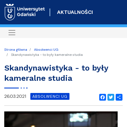
Przejdź
do
AKTUALNOŚCI
treści
Strona główna
Absolwenci UG
Skandynawistyka - to były kameralne studia
Skandynawistyka - to były
kameralne studia
26.03.2021
ABSOLWENCI UG
Facebook
Twitter
Shar