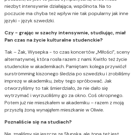
niezbyt intensywnie działająca, wspólnota. Na to
poczucie ma chyba też wpływ nie tak popularny jak inne
języki - język szwedzki.
Czy - grając w szachy intensywnie, studiując, miał
Pan czas na życie kulturalne studenckie?
Tak – Żak, Wysepka - to czas koncertów „Miłości”, sceny
alternatywnej, która rosła razem z nami. Kwitło też życie
studenckie w akademikach. Pamiętam: kolega przywiózł
surströmming kiszonego śledzia po szwedzku i zrobiliśmy
imprezę w akademiku, żeby tego spróbować. Jak
otworzyliśmy to tak śmierdziało, że nie dało się
wytrzymać i wyrzuciliśmy go za okno. Coś okropnego.
Potem już nie mieszkałem w akademiku – razem z moją
przyszłą żoną wynająłem mieszkanie w Oliwie.
Poznaliście się na studiach?
Nie, znaliśmy się jeszcze ze Słupska, ale żona też jest