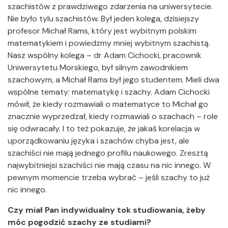
szachistów z prawdziwego zdarzenia na uniwersytecie.
Nie było tylu szachistów. Był jeden kolega, dzisiejszy
profesor Michał Rams, który jest wybitnym polskim
matematykiem i powiedzmy mniej wybitnym szachistą.
Nasz wspólny kolega – dr Adam Cichocki, pracownik
Uniwersytetu Morskiego, był silnym zawodnikiem
szachowym, a Michał Rams był jego studentem. Mieli dwa
wspólne tematy: matematykę i szachy. Adam Cichocki
mówił, że kiedy rozmawiali o matematyce to Michał go
znacznie wyprzedzał, kiedy rozmawiali o szachach – role
się odwracały. I to też pokazuje, że jakaś korelacja w
uporządkowaniu języka i szachów chyba jest, ale
szachiści nie mają jednego profilu naukowego. Zresztą
najwybitniejsi szachiści nie mają czasu na nic innego. W
pewnym momencie trzeba wybrać – jeśli szachy to już
nic innego.
Czy miał Pan indywidualny tok studiowania, żeby
móc pogodzić szachy ze studiami?